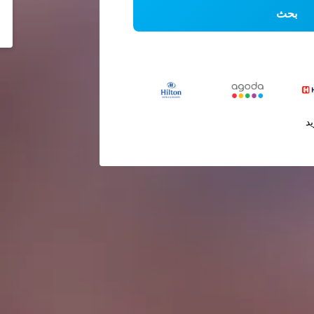
بحث
يد