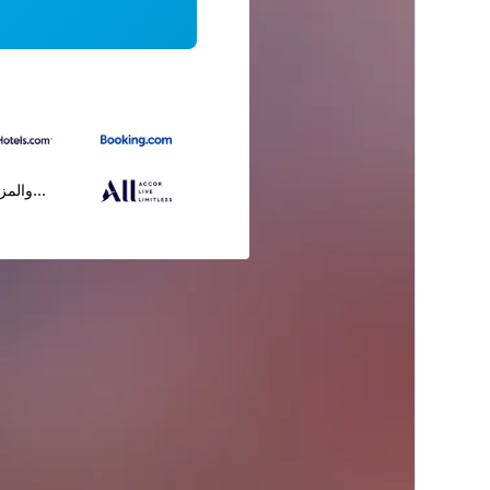
...والمز