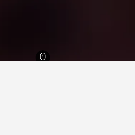
 السفلى
42,755
نونهاوز
17
في نونهاوز