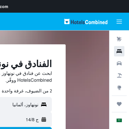
.com
رحلات طيران
فنادق
الفنادق في نون
سيارات
ابحث عن فنادق في نونهاوز م
حزم العروض
HotelsCombined ووفّر.
استكشاف
2 من الضيوف، غرفة واحدة
رحلات
ج 14/8
العَرَبِيَّة