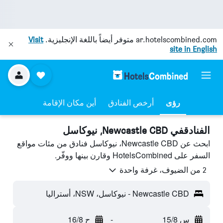
ar.hotelscombined.com
متوفر أيضاً باللغة الإنجليزية.
Visit
site in English
رؤى
أرخص الفنادق
أين مكان الإقامة
الفنادقفي Newcastle CBD, نيوكاسل
ابحث عن Newcastle CBD، نيوكاسل فنادق من مئات مواقع
السفر على HotelsCombined وقارن بينها ووفّر.
2 من الضيوف، غرفة واحدة
Newcastle CBD - نيوكاسل، NSW، أستراليا
س 15/8
-
ح 16/8