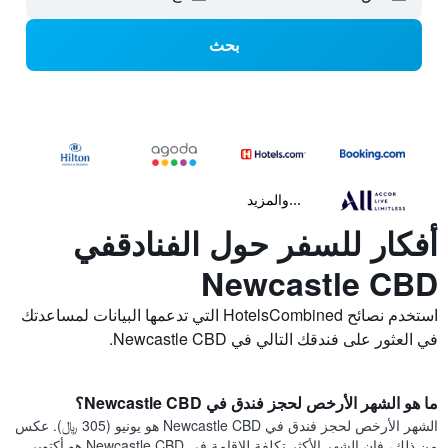
بحث
...والمزيد
أفكار للسفر حول الفنادقفي
Newcastle CBD
استخدم نصائح HotelsCombined التي تدعمها البيانات لمساعدتك
في العثور على فندقك التالي في Newcastle CBD.
ما هو الشهر الأرخص لحجز فندق في Newcastle CBD؟
الشهر الأرخص لحجز فندق في Newcastle CBD هو يونيو (305 ﷼). عكس
من ذلك، فإن الشهر الأكثر تكلفة للإقامة في Newcastle CBD هو أكتوبر