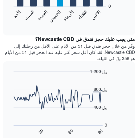
يعرض
bars.
0
الشهور.
الاثنين
الثلاثاء
الأربعاء
الخميس
الجمعة
السبت
الأحد
يتضمن
يعرض
المخطط
المخطط
End
التالي
of
التالي
interactive
1
متوسط
chart
محور
سعر
متى يجب عليك حجز فندق في Newcastle CBD؟
Y
غرفة
وفّر من خلال حجز فندق قبل 51 من الأيام على الأقل من رحلتك إلى
الذي
كل
Newcastle CBD. لقد كان أقل سعر عُثر عليه عند الحجز قبل 51 من الأيام
يعرض
يوم
هو 356 ﷼ في الليلة.
متوسط
في
سعر
الأسبوع
1,200 ﷼
غرفة
يتضمن
Line
المخطط
Chart
graphic.
chart
1
with
800 ﷼
محور
90
X
data
الذي
points.
400 ﷼
يعرض
أيام
يعرض
الأسبوع.
المخطط
0
يتضمن
التالي
60
90
30
المخطط
كيفية
End
of
التالي