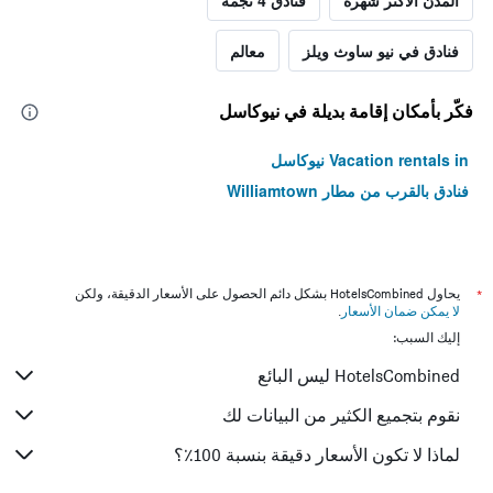
المدن الأكثر شهرة
فنادق 4 نجمة
فنادق في نيو ساوث ويلز
معالم
فكّر بأمكان إقامة بديلة في نيوكاسل
Vacation rentals in نيوكاسل
فنادق بالقرب من مطار Williamtown
*
يحاول HotelsCombined بشكل دائم الحصول على الأسعار الدقيقة، ولكن
لا يمكن ضمان الأسعار
.
إليك السبب:
HotelsCombined ليس البائع
نقوم بتجميع الكثير من البيانات لك
لماذا لا تكون الأسعار دقيقة بنسبة 100٪؟