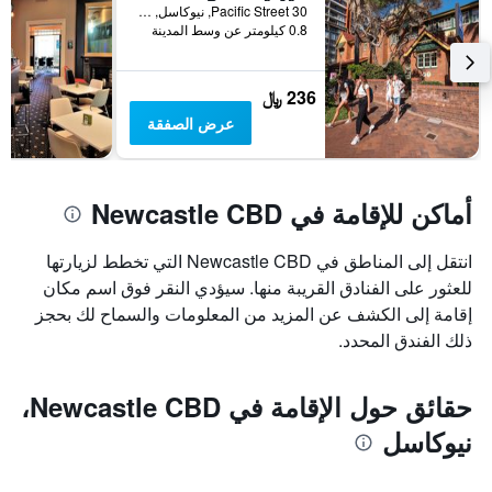
الذي
30 Pacific Street, نيوكاسل, NSW, أستراليا
0.8 كيلومتر عن وسط المدينة
يعرض
متوسط
سعر
غرفة
236 ﷼
عرض الصفقة
أماكن للإقامة في Newcastle CBD
انتقل إلى المناطق في Newcastle CBD التي تخطط لزيارتها
للعثور على الفنادق القريبة منها. سيؤدي النقر فوق اسم مكان
إقامة إلى الكشف عن المزيد من المعلومات والسماح لك بحجز
ذلك الفندق المحدد.
حقائق حول الإقامة في Newcastle CBD،
نيوكاسل