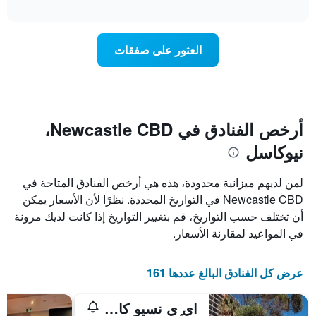
تغير
interactive
1
سعر
chart
محور
غرفة
Y
عند
العثور على صفقات
الذي
اقتراب
يعرض
تاريخ
متوسط
الإقامة
سعر
يتضمن
غرفة
المخطط
1
أرخص الفنادق في Newcastle CBD،
محور
نيوكاسل
X
الذي
يعرض
لمن لديهم ميزانية محدودة، هذه هي أرخص الفنادق المتاحة في
عدد
Newcastle CBD في التواريخ المحددة. نظرًا لأن الأسعار يمكن
الأيام
أن تختلف حسب التواريخ، قم بتغيير التواريخ إذا كانت لديك مرونة
قبل
الإقامة
في المواعيد لمقارنة الأسعار.
يتضمن
المخطط
التالي
عرض كل الفنادق البالغ عددها 161
1
محور
اي ٕي نسيو كا ستيجيايبيرتش
Y