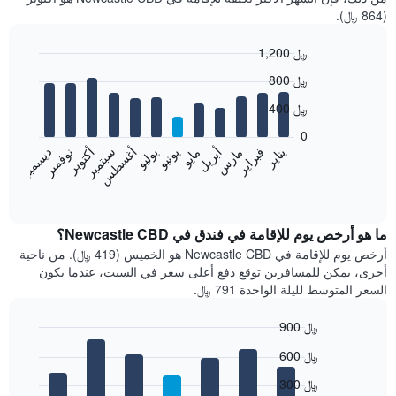
(864 ﷼).
1,200 ﷼
Bar
Chart
800 ﷼
graphic.
chart
with
400 ﷼
12
bars.
0
فبراير
مايو
أغسطس
نوفمبر
يناير
أبريل
يوليو
أكتوبر
مارس
يونيو
سبتمبر
ديسمبر
يعرض
المخطط
End
of
التالي
interactive
متوسط
chart
سعر
ما هو أرخص يوم للإقامة في فندق في Newcastle CBD؟
غرفة
أرخص يوم للإقامة في Newcastle CBD هو الخميس (419 ﷼). من ناحية
كل
أخرى، يمكن للمسافرين توقع دفع أعلى سعر في السبت، عندما يكون
شهر
السعر المتوسط لليلة الواحدة 791 ﷼.
يتضمن
المخطط
900 ﷼
1
Bar
محور
Chart
600 ﷼
graphic.
chart
X
with
الذي
300 ﷼
7