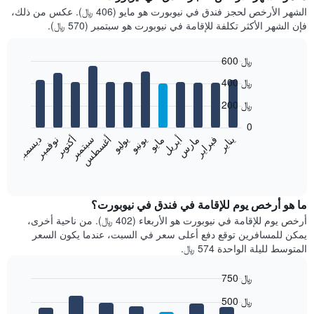
الشهر الأرخص لحجز فندق في نيوبورت هو مايو (406 ﷼). عكس من ذلك،
فإن الشهر الأكثر تكلفة للإقامة في نيوبورت هو سبتمبر (570 ﷼).
600 ﷼
Bar
Chart
400 ﷼
graphic.
chart
with
200 ﷼
12
bars.
0
فبراير
مايو
أغسطس
نوفمبر
يناير
أبريل
يوليو
أكتوبر
مارس
يونيو
سبتمبر
ديسمبر
يعرض
المخطط
End
of
التالي
interactive
متوسط
chart
سعر
ما هو أرخص يوم للإقامة في فندق في نيوبورت؟
غرفة
أرخص يوم للإقامة في نيوبورت هو الأربعاء (402 ﷼). من ناحية أخرى،
كل
يمكن للمسافرين توقع دفع أعلى سعر في السبت، عندما يكون السعر
شهر
المتوسط لليلة الواحدة 574 ﷼.
يتضمن
المخطط
750 ﷼
1
Bar
محور
Chart
500 ﷼
graphic.
chart
X