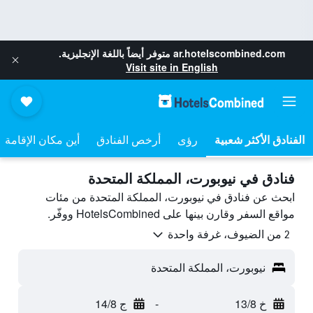
ar.hotelscombined.com
متوفر أيضاً باللغة الإنجليزية.
Visit site in English
رؤى
أرخص الفنادق
أين مكان الإقامة
فنادق في نيوبورت، المملكة المتحدة
ابحث عن فنادق في نيوبورت، المملكة المتحدة من مئات
مواقع السفر وقارن بينها على HotelsCombined ووفّر.
2 من الضيوف، غرفة واحدة
نيوبورت، المملكة المتحدة
خ 13/8
-
ج 14/8