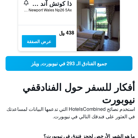
ذا كوتش آند هورسز إن
Caerwent Newport Wales Np26 5Ax, نيوبورت, المملكة المتحدة
438 ﷼
عرض الصفقة
جميع الفنادق الـ 293 في نيوبورت, ويلز
أفكار للسفر حول الفنادقفي
نيوبورت
استخدم نصائح HotelsCombined التي تدعمها البيانات لمساعدتك
في العثور على فندقك التالي في نيوبورت.
ما هو الشهر الأرخص لحجز فندق في نيوبورت؟