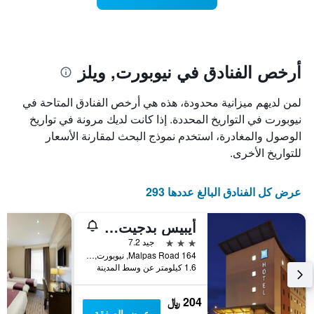
تاريخ
فئات
الإقامة
الفنادق
يتضمن
بالنجوم.
يتضمن
المخطط
1
المخطط
أرخص الفنادق في نيوبورت, ويلز
1
محور
X
محور
لمن لديهم ميزانية محدودة، هذه هي أرخص الفنادق المتاحة في
Y
الذي
الذي
يعرض
نيوبورت في التواريخ المحددة. إذا كانت لديك مرونة في تواريخ
عدد
يعرض
الوصول والمغادرة، استخدم نموذج البحث لمقارنة الأسعار
الأيام
متوسط
للتواريخ الأخرى.
قبل
سعر
غرفة
الإقامة
في
يتضمن
عرض كل الفنادق البالغ عددها 293
عطلة
المخطط
نهاية
التالي
أيبيس بدجيت نيوبورت
1
هذا
محور
الأسبوع
3 نجوم
جيد 7.2
Y
خلال
164 Malpas Road, نيوبورت, المملكة المتحدة
آخر
الذي
1.6 كيلومتر عن وسط المدينة
3
يعرض
أيام
متوسط
204 ﷼
سعر
عرض الصفقة