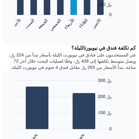
with
الذي
250 ﷼
7
يعرض
bars.
0
الشهور.
الاثنين
الثلاثاء
الأربعاء
الخميس
الجمعة
السبت
الأحد
يتضمن
يعرض
المخطط
المخطط
End
التالي
of
التالي
interactive
1
متوسط
chart
محور
سعر
كم تكلفة فندق في نيوبورتالليلة؟
Y
غرفة
عثر المستخدمون على فنادق في نيوبورت الليلة بأسعار تبدأ من 224 ﷼،
الذي
كل
ويصل متوسط تكلفتها إلى 438 ﷼، وفقًا لعمليات البحث خلال آخر 72
يعرض
يوم
ساعة. تبدأ الأسعار من 265 ﷼ مقابل فندق 4 نجوم في نيوبورت الليلة.
متوسط
في
سعر
الأسبوع
300 ﷼
غرفة
يتضمن
Bar
المخطط
Chart
graphic.
chart
1
200 ﷼
with
محور
2
X
bars.
الذي
100 ﷼
يعرض
يعرض
أيام
المخطط
0
الأسبوع.
التالي
ن
م
ن
م
يتضمن
متوسط