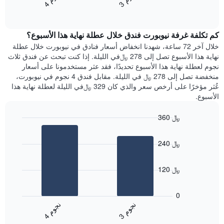
3
ج
و
4
ج
و
المخطط
End
سعر
of
التالي
الغرفة
interactive
1
هذه
chart
محور
كم تكلفة غرفة نيوبورت فندق خلال عطلة نهاية هذا الأسبوع؟
الليلة
Y
الذي
خلال آخر 72 ساعة، شهدنا انخفاض أسعار فنادق في نيوبورت خلال عطلة
الذي
عُثر
نهاية هذا الأسبوع تصل إلى 278 ﷼في الليلة. إذا كنت تبحث عن فندق ثلاث
يعرض
عليه
نجوم لعطلة نهاية هذا الأسبوع تحديدًا، فقد عثر مستخدمونا على أسعار
متوسط
خلال
منخفضة تصل إلى 278 ﷼ في الليلة. مقابل فندق 4 نجوم في نيوبورت،
سعر
آخر
عُثر مؤخرًا على أرخص سعر والذي كان 329 ﷼في الليلة لعطلة نهاية هذا
غرفة
3
الأسبوع.
أيام
مع
360 ﷼
التصنيف
Bar
حسب
Chart
graphic.
chart
النجوم
240 ﷼
with
يتضمن
2
المخطط
bars.
1
120 ﷼
محور
يعرض
X
المخطط
0
التي
التالي
ن
م
ن
م
تعرض
متوسط
3
ج
و
4
ج
و
فئات
End
سعر
of