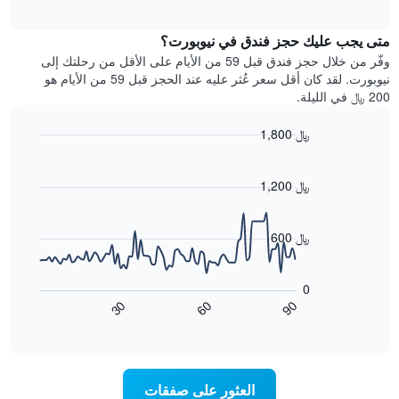
الفنادق
الغرفة
interactive
بالنجوم.
خلال
chart
يتضمن
متى يجب عليك حجز فندق في نيوبورت؟
عطلة
المخطط
نهاية
وفّر من خلال حجز فندق قبل 59 من الأيام على الأقل من رحلتك إلى
1
هذا
نيوبورت. لقد كان أقل سعر عُثر عليه عند الحجز قبل 59 من الأيام هو
محور
الأسبوع
200 ﷼ في الليلة.
Y
الذي
الذي
عُثر
1,800 ﷼
يعرض
عليه
متوسط
Line
Chart
خلال
graphic.
chart
سعر
آخر
with
1,200 ﷼
الغرفة
3
90
هذه
أيام
data
الليلة
points.
مع
600 ﷼
الذي
التصنيف
عُثر
حسب
يعرض
عليه
النجوم
المخطط
0
خلال
التالي
يتضمن
60
90
30
آخر
كيفية
المخطط
End
3
of
1
تغير
interactive
أيام
سعر
محور
chart
X
غرفة
عند
الذي
العثور على صفقات
يعرض
اقتراب