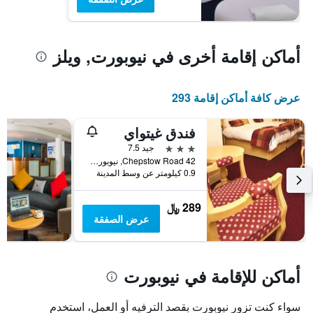
أماكن إقامة أخرى في نيوبورت, ويلز
عرض كافة أماكن إقامة 293
فندق غيتواي
3 نجوم
جيد 7.5
42 Chepstow Road, نيوبورت, المملكة المتحدة
0.9 كيلومتر عن وسط المدينة
289 ﷼
عرض الصفقة
أماكن للإقامة في نيوبورت
سواء كنت تزور نيوبورت بقصد الترفيه أو العمل، استخدم