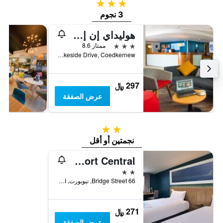
3 نجوم
3 نجوم
هوليداي إن إكسبار يس ن و اورت اي باي آيتش جي
3 نجوم
ممتاز 8.6
Lakeside Drive, Coedkernew, نيوبورت, المملكة المتحدة
297 ﷼
عرض الصفقة
2 نجمتين
نجمتين أو أقل
Travelodge Newport Central
2 نجمتين
66 Bridge Street, نيوبورت, المملكة المتحدة
271 ﷼
عرض الصفقة