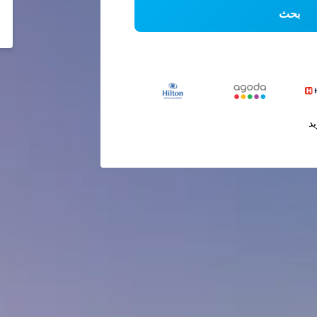
بحث
يد