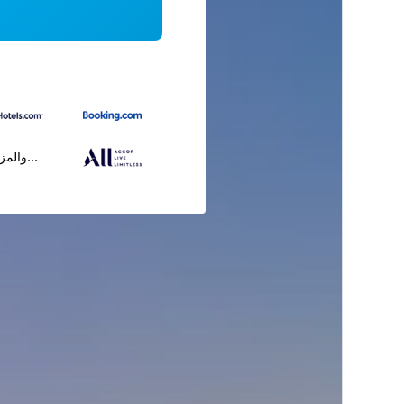
...والمز