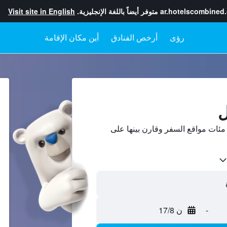
ar.hotelscombined
متوفر أيضاً باللغة الإنجليزية.
Visit site in English
رؤى
أرخص الفنادق
أين مكان الإقامة
ل
ئات مواقع السفر وقارن بينها على
-
ن 17/8