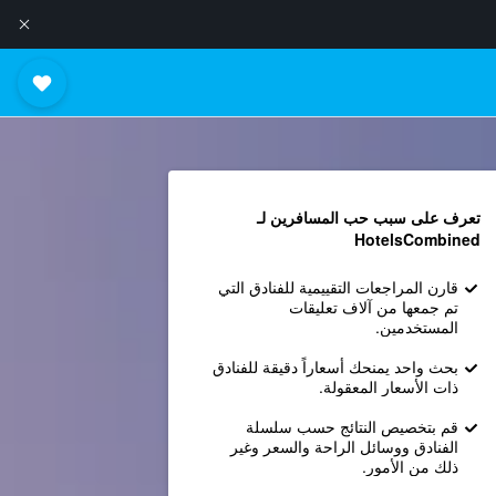
تعرف على سبب حب المسافرين لـ
HotelsCombined
قارن المراجعات التقييمية للفنادق التي
تم جمعها من آلاف تعليقات
المستخدمين.
بحث واحد يمنحك أسعاراً دقيقة للفنادق
ذات الأسعار المعقولة.
قم بتخصيص النتائج حسب سلسلة
الفنادق ووسائل الراحة والسعر وغير
ذلك من الأمور.