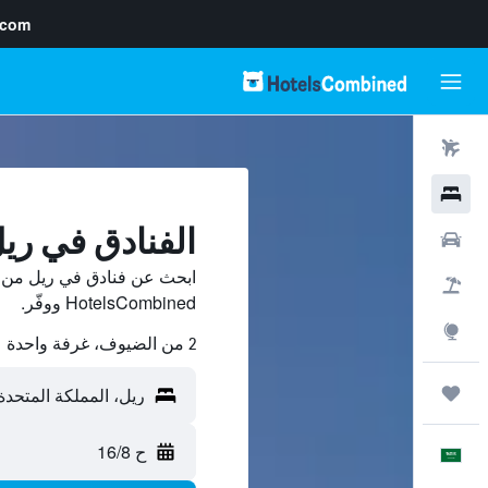
.com
رحلات طيران
فنادق
الفنادق في ري
سيارات
ابحث عن فنادق في ريل من م
حزم العروض
HotelsCombined ووفّر.
استكشاف
2 من الضيوف، غرفة واحدة
رحلات
ح 16/8
العَرَبِيَّة