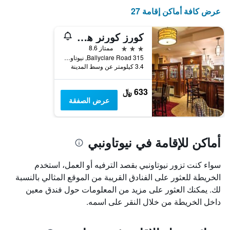
عرض كافة أماكن إقامة 27
كورز كورنر هوتل
3 نجوم
ممتاز 8.6
315 Ballyclare Road, نيوتاونبي, المملكة المتحدة
3.4 كيلومتر عن وسط المدينة
633 ﷼
عرض الصفقة
أماكن للإقامة في نيوتاونبي
سواء كنت تزور نيوتاونبي بقصد الترفيه أو العمل، استخدم
الخريطة للعثور على الفنادق القريبة من الموقع المثالي بالنسبة
لك. يمكنك العثور على مزيد من المعلومات حول فندق معين
داخل الخريطة من خلال النقر على اسمه.