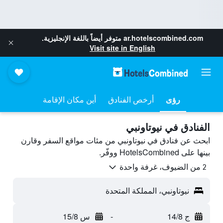
ar.hotelscombined.com
متوفر أيضاً باللغة الإنجليزية.
Visit site in English
رؤى
أرخص الفنادق
أين مكان الإقامة
الفنادق في نيوتاونبي
ابحث عن فنادق في نيوتاونبي من مئات مواقع السفر وقارن
بينها على HotelsCombined ووفّر.
2 من الضيوف، غرفة واحدة
نيوتاونبي، المملكة المتحدة
ج 14/8
-
س 15/8