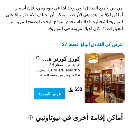
الذي
من بين جميع الفنادق التي وجدناها في نيوتاونبي، فإن أسعار
يعرض
أماكن الإقامة هذه هي الأرخص. يمكن أن تختلف الأسعار بناءً على
أيام
التواريخ المُختارة، لذلك استخدم نموذج البحث لتصفح المزيد من
الأسبوع.
يتضمن
الخيارات إذا كان لديك مرونة في التواريخ.
المخطط
التالي
1
عرض كل الفنادق البالغ عددها 27
محور
Y
كورز كورنر هوتل
الذي
يعرض
3 نجوم
ممتاز 8.6
متوسط
315 Ballyclare Road, نيوتاونبي, المملكة المتحدة
3.4 كيلومتر عن وسط المدينة
سعر
غرفة
633 ﷼
عرض الصفقة
أماكن إقامة أخرى في نيوتاونبي