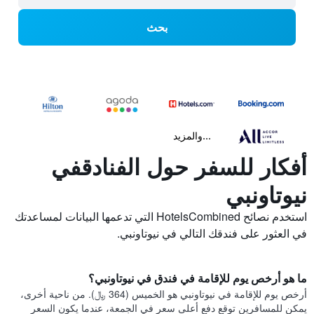
بحث
...والمزيد
أفكار للسفر حول الفنادقفي
نيوتاونبي
استخدم نصائح HotelsCombined التي تدعمها البيانات لمساعدتك
في العثور على فندقك التالي في نيوتاونبي.
ما هو أرخص يوم للإقامة في فندق في نيوتاونبي؟
أرخص يوم للإقامة في نيوتاونبي هو الخميس (364 ﷼). من ناحية أخرى،
يمكن للمسافرين توقع دفع أعلى سعر في الجمعة، عندما يكون السعر