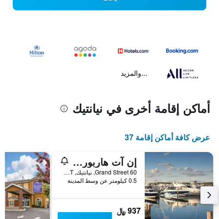
...والمزيد
أماكن إقامة أخرى في نيانتيك
عرض كافة أماكن إقامة 37
إن آت هاربور هيل مارينا
60 Grand Street, نيانتيك, CT, الولايات المتحدة الأميريكية
0.5 كيلومتر عن وسط المدينة
937 ﷼