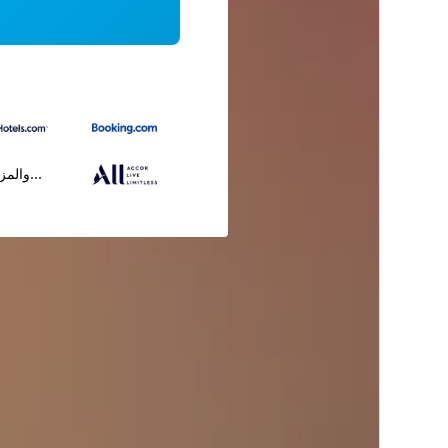
...والمز