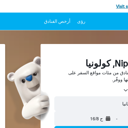
Visit 
رؤى
أرخص الفنادق
N، كولونيا فنادق من مئات مواقع السفر على
-
ح 16/8