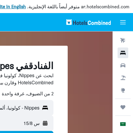
ar.hotelscombined.com
متوفر أيضاً باللغة الإنجليزية.
site in English
رحلات طيران
فنادق
الفنادقفي Nippes, كولونيا
سيارات
ابحث عن ippes
حزم العروض
HotelsCombined وقارن بينها ووفّر.
استكشاف
2 من الضيوف، غرفة واحدة
رحلات
Nippes - كولونيا، ألمانيا
س 15/8
العَرَبِيَّة