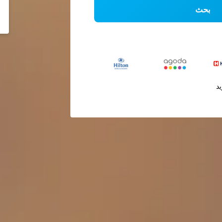
بحث
يد