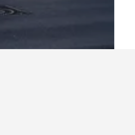
الصفحة الرئيسية
ألمانيا
303,533
ولاية شما
أفكار للسفر حول ال
استخدم نصائح HotelsCombined التي تدعمها البيانات لمساعدتك في العثور على فندقك التالي في التستادت.
ما هو الشهر الأرخص لحجز فندق في 
الشهر الأكثر تكلفة للإقامة في التستادت هو أبريل