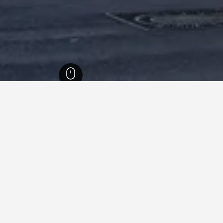
ل الراين وستفاليا
23,316
كولونيا
1,050
التستادت
فنادقفي التستادت
التستادت؟
ما هو أرخص يوم للإقامة في 
الشهر الأرخص لحجز فندق في التستادت هو يوليو (401 ﷼). عكس من ذلك، فإن
 (1,589 ﷼).
للمسافرين توقع دفع أعلى سعر ف
الواحدة 3,151 ﷼.