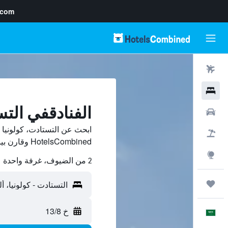
.com
رحلات طيران
فنادق
الفنادقفي التس
سيارات
ابحث عن التستادت، كولونيا
حزم العروض
HotelsCombined وقارن بينها ووفّر.
استكشاف
2 من الضيوف، غرفة واحدة
رحلات
خ 13/8
العَرَبِيَّة