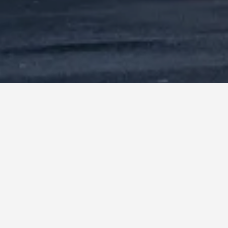
فندق في التستادت؟
أرخص يوم للإقامة في التستادت هو الأحد (348 ﷼). من ناحية أخرى، يمكن
ي الخميس، عندما يكون السعر المتوسط لليلة