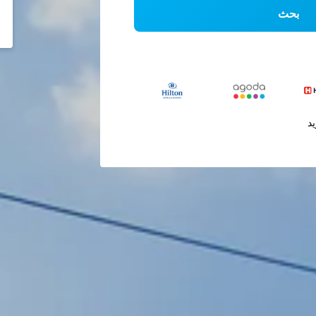
بحث
يد