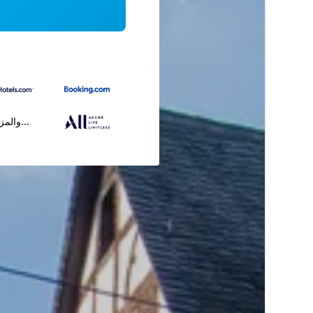
...والمز