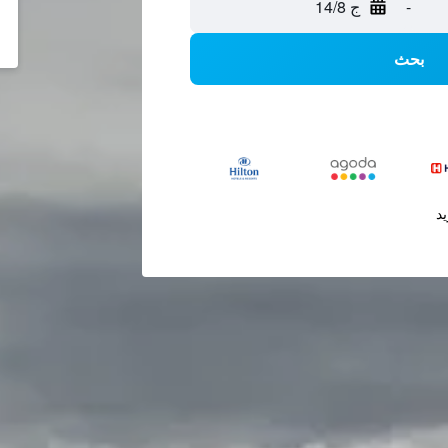
-
ج 14/8
بحث
يد