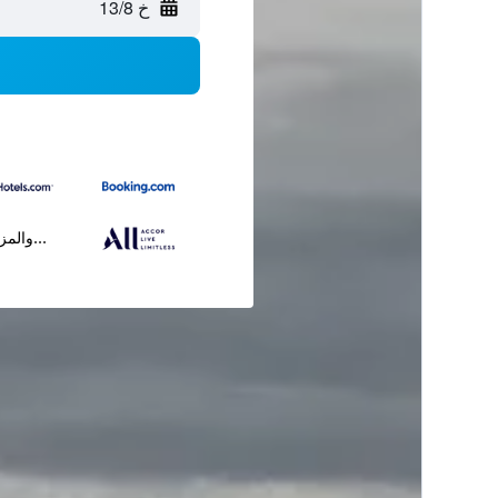
خ 13/8
...والمز