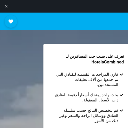
تعرف على سبب حب المسافرين لـ
HotelsCombined
قارن المراجعات التقييمية للفنادق التي
تم جمعها من آلاف تعليقات
المستخدمين.
بحث واحد يمنحك أسعاراً دقيقة للفنادق
ذات الأسعار المعقولة.
قم بتخصيص النتائج حسب سلسلة
الفنادق ووسائل الراحة والسعر وغير
ذلك من الأمور.