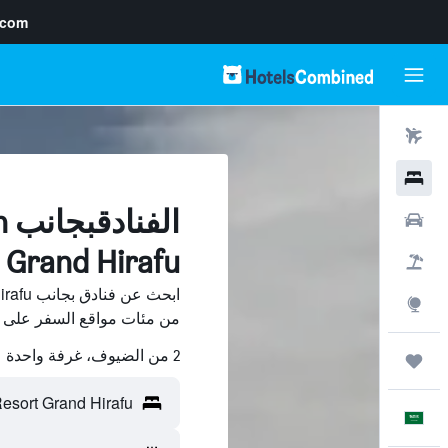
.com
رحلات طيران
فنادق
ا
سيارات
Resort Grand Hirafu
حزم العروض
ابحث عن
استكشاف
من مئات مواقع السفر على HotelsCombined وقارن بينها ووفّر.
2 من الضيوف، غرفة واحدة
رحلات
العَرَبِيَّة