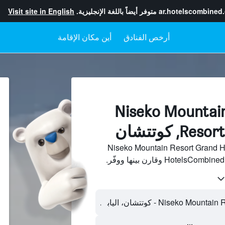
ar.hotelscombined
متوفر أيضاً باللغة الإنجليزية.
Visit site in English
أرخص الفنادق
أين مكان الإقامة
لفنادقبجانب Niseko Mountain
, كوتتشان
 فنادق بجانب Niseko Mountain Resort Grand Hirafu