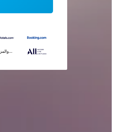
...والمز