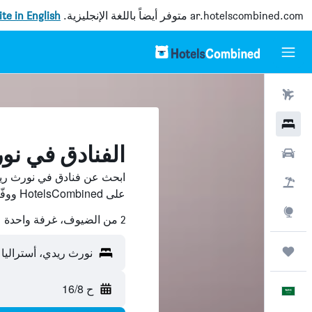
ar.hotelscombined.com
متوفر أيضاً باللغة الإنجليزية.
site in English
رحلات طيران
فنادق
الفنادق في نو
سيارات
ابحث عن فنادق في نورث ريد
حزم العروض
على HotelsCombined ووفّر.
استكشاف
2 من الضيوف، غرفة واحدة
رحلات
نورث ريدي، أستراليا
ح 16/8
العَرَبِيَّة