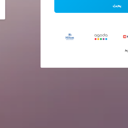
بحث
يد