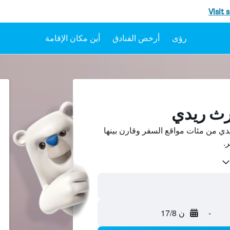
Visit 
رؤى
أرخص الفنادق
أين مكان الإقامة
رث ريدي
ي من مئات مواقع السفر وقارن بينها
-
ن 17/8