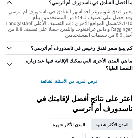
ما أفضل الفنادق في ناسدورف أم أترسي؟
أيام
الأسبوع.
يعتبر فندق شونبيرغر أحد أشهر الفنادق في ناسدورف أم أترسي
يتضمن
وقد حصل على تصنيف لـ 914 من المستخدمين يبلغ
المخطط
9.1/10.تشمل المواقع الأخرى ذات التصنيف الأعلى Landgasthof
التالي
Ragginger و داس غرافنغوت واللذين حصلا على تصنيف 8.8 من
1
أصل 8.9 من تقييمات المستخدمين
محور
Y
كم يبلغ سعر فندق رخيص في ناسدورف أم أترسي؟
الذي
يعرض
ما هي المدن الأخرى التي يمكنك الإقامة فيها عند زيارة
متوسط
سعر
النمسا العليا؟
غرفة
عرض المزيد من الأسئلة الشائعة
اعثر على نتائج أفضل لإقامتك في
ناسدورف أم أترسي
المدن الأكثر شعبية
المدن الأكثر شهرة