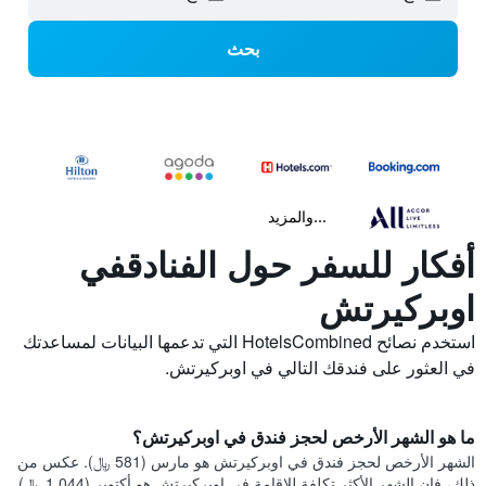
بحث
...والمزيد
أفكار للسفر حول الفنادقفي
اوبركيرتش
استخدم نصائح HotelsCombined التي تدعمها البيانات لمساعدتك
في العثور على فندقك التالي في اوبركيرتش.
ما هو الشهر الأرخص لحجز فندق في اوبركيرتش؟
الشهر الأرخص لحجز فندق في اوبركيرتش هو مارس (581 ﷼). عكس من
ذلك، فإن الشهر الأكثر تكلفة للإقامة في اوبركيرتش هو أكتوبر (1,044 ﷼).