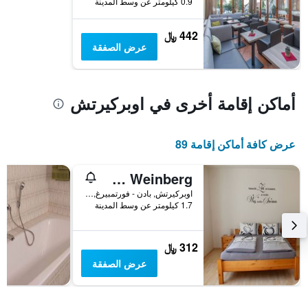
0.9 كيلومتر عن وسط المدينة
يعرض
متوسط
442 ﷼
سعر
عرض الصفقة
غرفة
أماكن إقامة أخرى في اوبركيرتش
عرض كافة أماكن إقامة 89
Ferienwohnung am Weinberg
اوبركيرتش, بادن - فورتمبيرغ, ألمانيا
1.7 كيلومتر عن وسط المدينة
312 ﷼
عرض الصفقة