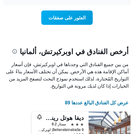
1
سعر
chart
محور
غرفة
Y
عند
العثور على صفقات
الذي
اقتراب
يعرض
تاريخ
متوسط
الإقامة
سعر
يتضمن
غرفة
المخطط
1
أرخص الفنادق في اوبركيرتش، ألمانيا
محور
X
من بين جميع الفنادق التي وجدناها في اوبركيرتش، فإن أسعار
الذي
يعرض
أماكن الإقامة هذه هي الأرخص. يمكن أن تختلف الأسعار بناءً على
عدد
التواريخ المُختارة، لذلك استخدم نموذج البحث لتصفح المزيد من
الأيام
الخيارات إذا كان لديك مرونة في التواريخ.
قبل
الإقامة
يتضمن
عرض كل الفنادق البالغ عددها 89
المخطط
التالي
ديفا هوتل رينشتالبليك
1
محور
3 نجوم
ممتاز 8.2
Y
Bellensteinstraße 9, اوبركيرتش, بادن - فورتمبيرغ, ألمانيا
الذي