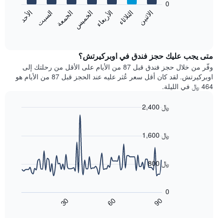
0
الشهور.
الاثنين
الخميس
الأحد
الأربعاء
السبت
الثلاثاء
الجمعة
يتضمن
يعرض
المخطط
المخطط
End
التالي
of
التالي
interactive
1
متوسط
chart
محور
سعر
متى يجب عليك حجز فندق في اوبركيرتش؟
Y
غرفة
وفّر من خلال حجز فندق قبل 87 من الأيام على الأقل من رحلتك إلى
الذي
كل
اوبركيرتش. لقد كان أقل سعر عُثر عليه عند الحجز قبل 87 من الأيام هو
يعرض
يوم
464 ﷼ في الليلة.
متوسط
في
سعر
الأسبوع
2,400 ﷼
غرفة
يتضمن
Line
المخطط
Chart
graphic.
chart
1
with
1,600 ﷼
محور
90
X
data
الذي
points.
800 ﷼
يعرض
أيام
يعرض
الأسبوع.
المخطط
0
يتضمن
التالي
60
90
30
المخطط
كيفية
End
of
التالي
تغير
interactive