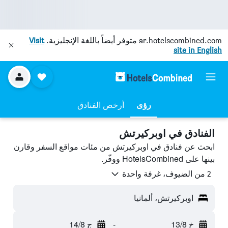
ar.hotelscombined.com
متوفر أيضاً باللغة الإنجليزية.
Visit
site in English
رؤى
أرخص الفنادق
الفنادق في اوبركيرتش
ابحث عن فنادق في اوبركيرتش من مئات مواقع السفر وقارن
بينها على HotelsCombined ووفّر.
2 من الضيوف، غرفة واحدة
اوبركيرتش، ألمانيا
خ 13/8
-
ج 14/8