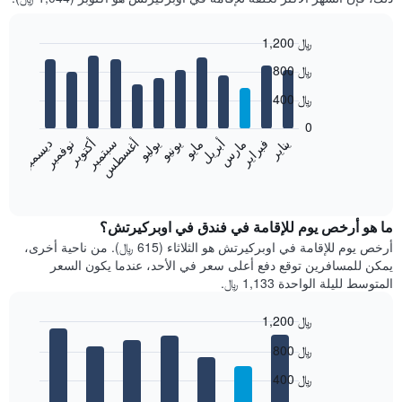
1,200 ﷼
Bar
Chart
800 ﷼
graphic.
chart
with
400 ﷼
12
bars.
0
فبراير
مايو
أغسطس
نوفمبر
يناير
أبريل
يوليو
أكتوبر
مارس
يونيو
سبتمبر
ديسمبر
يعرض
المخطط
End
of
التالي
interactive
متوسط
chart
سعر
ما هو أرخص يوم للإقامة في فندق في اوبركيرتش؟
غرفة
أرخص يوم للإقامة في اوبركيرتش هو الثلاثاء (615 ﷼). من ناحية أخرى،
كل
يمكن للمسافرين توقع دفع أعلى سعر في الأحد، عندما يكون السعر
شهر
المتوسط لليلة الواحدة 1,133 ﷼.
يتضمن
المخطط
1,200 ﷼
1
Bar
محور
Chart
800 ﷼
graphic.
chart
X
with
الذي
400 ﷼
7
يعرض
bars.