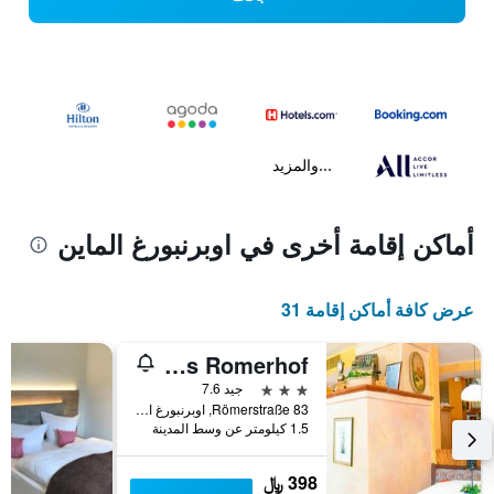
...والمزيد
أماكن إقامة أخرى في اوبرنبورغ الماين
عرض كافة أماكن إقامة 31
Landgasthaus Romerhof
3 نجوم
جيد 7.6
Römerstraße 83, اوبرنبورغ الماين, بافاريا, ألمانيا
1.5 كيلومتر عن وسط المدينة
398 ﷼