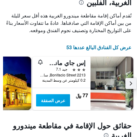
الغربية، الفلبين
محور
X
الذي
تُقدم أماكن إقامة مقاطعة ميندورو الغربية هذه أقل سعر لليلة
يعرض
من بين أماكن الإقامة التي صادفناها. عادةً ما تتفاوت الأسعار بناءً
أيام
على التواريخ المختارة وتصنيف نجوم الفندق وموقعه.
الأسبوع.
يتضمن
المخطط
عرض كل الفنادق البالغ عددها 53
التالي
1
محور
إس جاي مانشن هوتل
Y
3 نجوم
جيد 7.1
الذي
2213 Bonifacio Street, سان خوسيه (أوكسيدنتال ميندورو), الفلبين
يعرض
0.2 كيلومتر عن وسط المدينة
متوسط
سعر
غرفة
77 ﷼
عرض الصفقة
حقائق حول الإقامة في مقاطعة ميندورو
الغربية