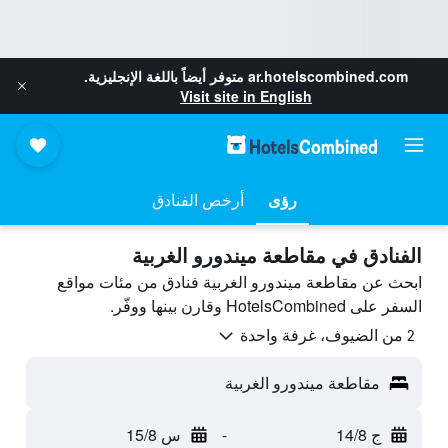
ar.hotelscombined.com
متوفر أيضاً باللغة الإنجليزية.
Visit site in English
رؤى
أرخص الفنادق
الفنادق في مقاطعة ميندورو الغربية
ابحث عن مقاطعة ميندورو الغربية فنادق من مئات مواقع
السفر على HotelsCombined وقارن بينها ووفّر.
2 من الضيوف، غرفة واحدة
مقاطعة ميندورو الغربية
ج 14/8
-
س 15/8