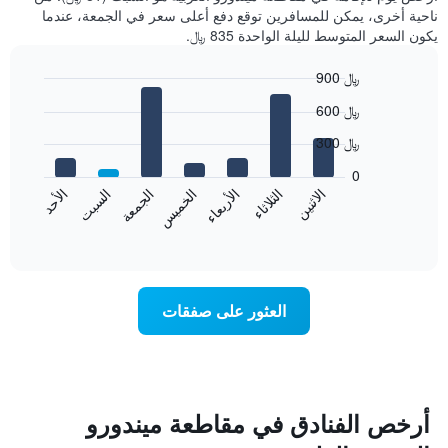
ناحية أخرى، يمكن للمسافرين توقع دفع أعلى سعر في الجمعة، عندما
يكون السعر المتوسط لليلة الواحدة 835 ﷼.
900 ﷼
Bar
Chart
600 ﷼
graphic.
chart
with
300 ﷼
7
bars.
0
الاثنين
الثلاثاء
الأربعاء
الخميس
الجمعة
السبت
الأحد
يعرض
المخطط
End
of
التالي
interactive
متوسط
chart
سعر
غرفة
العثور على صفقات
كل
يوم
في
الأسبوع
يتضمن
المخطط
أرخص الفنادق في مقاطعة ميندورو
1