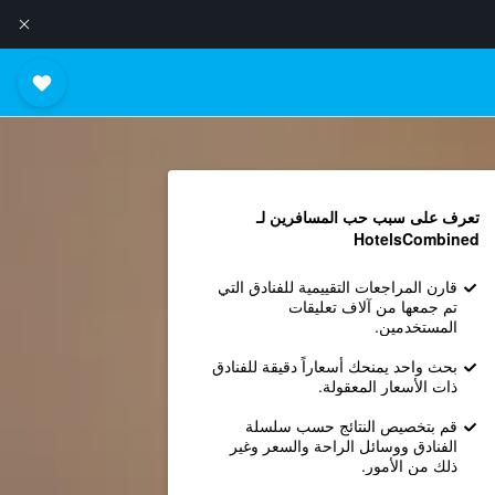
تعرف على سبب حب المسافرين لـ
HotelsCombined
قارن المراجعات التقييمية للفنادق التي
تم جمعها من آلاف تعليقات
المستخدمين.
بحث واحد يمنحك أسعاراً دقيقة للفنادق
ذات الأسعار المعقولة.
قم بتخصيص النتائج حسب سلسلة
الفنادق ووسائل الراحة والسعر وغير
ذلك من الأمور.