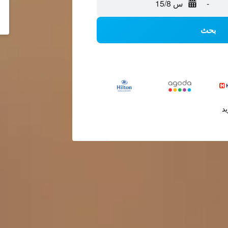
-
س 15/8
بحث
يد