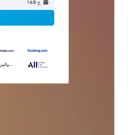
ج 14/8
...والمز