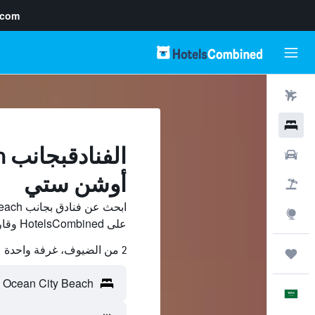
.com
رحلات طيران
فنادق
سيارات
أوشن ستي
حزم العروض
استكشاف
على HotelsCombined وقارن بينها ووفّر.
2 من الضيوف، غرفة واحدة
رحلات
العَرَبِيَّة