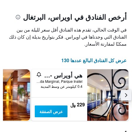
يتضمن
بالنجوم.
يتضمن
المخطط
1
المخطط
أرخص الفنادق في اويراس، البرتغال
1
محور
X
محور
في الوقت الحالي، تقدم هذه الفنادق أقل سعر لليلة من بين
Y
الذي
الذي
يعرض
الفنادق التي وجدناها في اويراس. فكر بتواريخ بديلة إن كان ذلك
عدد
يعرض
ممكنًا لمقارنة الأسعار.
الأيام
متوسط
قبل
سعر
غرفة
الإقامة
عرض كل الفنادق البالغ عددها 130
في
يتضمن
عطلة
المخطط
هي أويراس - بوسادا دي خوفينتود - هوستل
نهاية
التالي
1
هذا
Estrada Marginal, Parque Inatel, اويراس, محافظة لشبونة, البرتغال
محور
الأسبوع
0.4 كيلومتر عن وسط المدينة
Y
خلال
آخر
الذي
3
يعرض
229 ﷼
أيام
متوسط
عرض الصفقة
سعر
غرفة