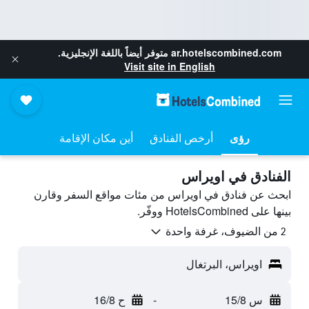
ar.hotelscombined.com
متوفر أيضاً باللغة الإنجليزية.
Visit site in English
رؤى
أرخص الفنادق
أين مكان الإقامة
الفنادق في اويراس
ابحث عن فنادق في اويراس من مئات مواقع السفر وقارن
بينها على HotelsCombined ووفّر.
2 من الضيوف، غرفة واحدة
اويراس، البرتغال
س 15/8
-
ح 16/8