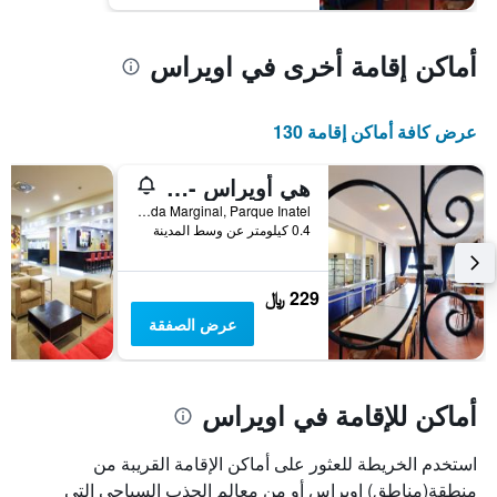
أماكن إقامة أخرى في اويراس
عرض كافة أماكن إقامة 130
هي أويراس - بوسادا دي خوفينتود - هوستل
Estrada Marginal, Parque Inatel, اويراس, محافظة لشبونة, البرتغال
0.4 كيلومتر عن وسط المدينة
229 ﷼
عرض الصفقة
أماكن للإقامة في اويراس
استخدم الخريطة للعثور على أماكن الإقامة القريبة من
منطقة(مناطق) اويراس أو من معالم الجذب السياحي التي