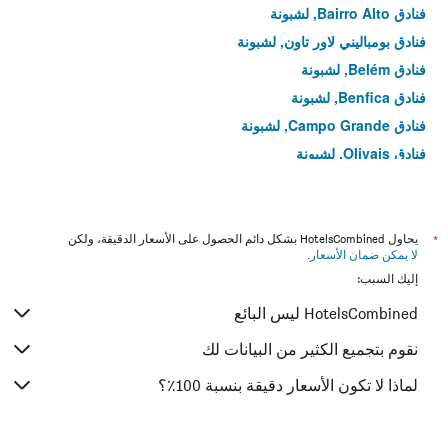
فنادق Bairro Alto, لشبونة
فنادق بومباليني لاور تاون, لشبونة
فنادق Belém, لشبونة
فنادق Benfica, لشبونة
فنادق Campo Grande, لشبونة
فنادق Olivais, لشبونة
فنادق باركي داس ناكويس, لشبونة
فنادق Santos-o-Velho, لشبونة
فنادق São Domingos de Benfica, لشبونة
*
يحاول HotelsCombined بشكل دائم الحصول على الأسعار الدقيقة، ولكن
لا يمكن ضمان الأسعار
.
إليك السبب:
HotelsCombined ليس البائع
نقوم بتجميع الكثير من البيانات لك
لماذا لا تكون الأسعار دقيقة بنسبة 100٪؟