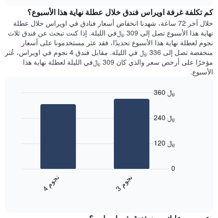
هذه
chart
محور
كم تكلفة غرفة اويراس فندق خلال عطلة نهاية هذا الأسبوع؟
الليلة
Y
الذي
خلال آخر 72 ساعة، شهدنا انخفاض أسعار فنادق في اويراس خلال عطلة
الذي
عُثر
نهاية هذا الأسبوع تصل إلى 309 ﷼في الليلة. إذا كنت تبحث عن فندق ثلاث
يعرض
عليه
نجوم لعطلة نهاية هذا الأسبوع تحديدًا، فقد عثر مستخدمونا على أسعار
متوسط
خلال
منخفضة تصل إلى 336 ﷼ في الليلة. مقابل فندق 4 نجوم في اويراس، عُثر
سعر
آخر
مؤخرًا على أرخص سعر والذي كان 309 ﷼في الليلة لعطلة نهاية هذا
غرفة
3
الأسبوع.
أيام
مع
360 ﷼
التصنيف
Bar
حسب
Chart
graphic.
chart
النجوم
240 ﷼
with
يتضمن
2
المخطط
bars.
1
120 ﷼
محور
يعرض
X
المخطط
0
التي
التالي
ن
م
ن
م
تعرض
متوسط
3
ج
و
4
ج
و
فئات
End
سعر
of
الفنادق
الغرفة
interactive
بالنجوم.
خلال
chart
يتضمن