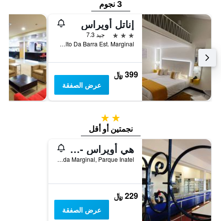
3 نجوم
إناتل أويراس
3 نجوم
جيد 7.3
Alto Da Barra Est. Marginal, اويراس, محافظة لشبونة, البرتغال
399 ﷼
عرض الصفقة
2 نجمتين
نجمتين أو أقل
هي أويراس - بوسادا دي خوفينتود - هوستل
Estrada Marginal, Parque Inatel, اويراس, محافظة لشبونة, البرتغال
229 ﷼
عرض الصفقة