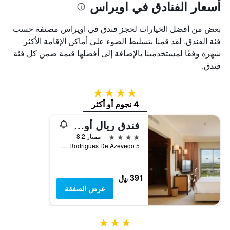
أسعار الفنادق في اويراس
بعض من أفضل الخيارات لحجز فندق في اويراس مصنفة حسب
فئة الفندق. لقد قمنا بتسليط الضوء على أماكن الإقامة الأكثر
شهرة وفقًا لمستخدمينا بالإضافة إلى أفضلها قيمة ضمن كل فئة
فندق.
4 نجوم
4 نجوم أو أكثر
فندق ريال أويراس
4 نجوم
ممتاز 8.2
Rua Alvaro Rodrigues De Azevedo 5, اويراس, محافظة لشبونة, البرتغال
391 ﷼
عرض الصفقة
3 نجوم