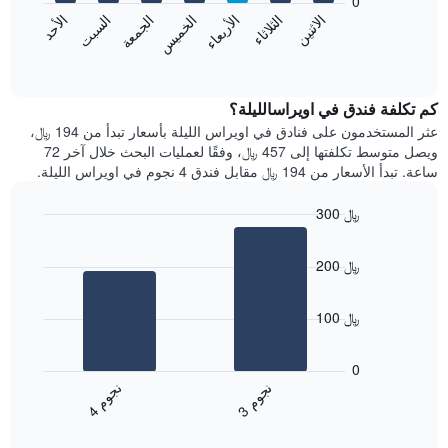
0
الشهور.
الاثنين
الثلاثاء
الأربعاء
الخميس
الجمعة
السبت
الأحد
يتضمن
يعرض
المخطط
المخطط
End
التالي
of
التالي
interactive
1
متوسط
chart
محور
سعر
كم تكلفة فندق في اويراسالليلة؟
Y
غرفة
عثر المستخدمون على فنادق في اويراس الليلة بأسعار تبدأ من 194 ﷼،
الذي
كل
ويصل متوسط تكلفتها إلى 457 ﷼، وفقًا لعمليات البحث خلال آخر 72
يعرض
يوم
ساعة. تبدأ الأسعار من 194 ﷼ مقابل فندق 4 نجوم في اويراس الليلة.
متوسط
في
سعر
الأسبوع
300 ﷼
غرفة
يتضمن
Bar
المخطط
Chart
graphic.
chart
1
200 ﷼
with
محور
2
X
bars.
الذي
100 ﷼
يعرض
يعرض
أيام
المخطط
0
الأسبوع.
التالي
ن
م
ن
م
يتضمن
متوسط
3
ج
و
4
ج
و
المخطط
End
سعر
of
التالي
الغرفة
interactive
1