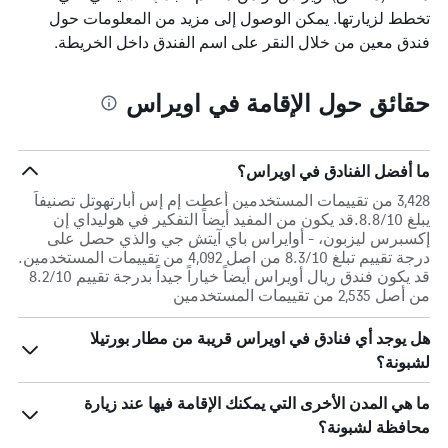
تخطط لزيارتها. يمكن الوصول إلى مزيد من المعلومات حول
فندق معين من خلال النقر على اسم الفندق داخل الخريطة.
حقائق حول الإقامة في اويراس
ما أفضل الفنادق في اويراس؟
3,428 من تقييمات المستخدمين أعطت إم إس أبارتهوتل تصنيفاً
يبلغ 8.8/10.قد يكون من المفيد أيضاً التفكير في هوليداي إن
إكسبرس ليزبون، - أوايراس باي آيتش جي والذي حصل على
درجة تقييم تبلغ 8.3/10 من اصل 4,092 من تقييمات المستخدمين.
قد يكون فندق ريال أويراس أيضاً خياراً جيداً بدرجة تقييم 8.2/10
من أصل 2,535 من تقييمات المستخدمين
هل يوجد أي فنادق في اويراس قريبة من مطار بورتيلا
لشبونة؟
ما هي المدن الأخرى التي يمكنك الإقامة فيها عند زيارة
محافظة لشبونة؟