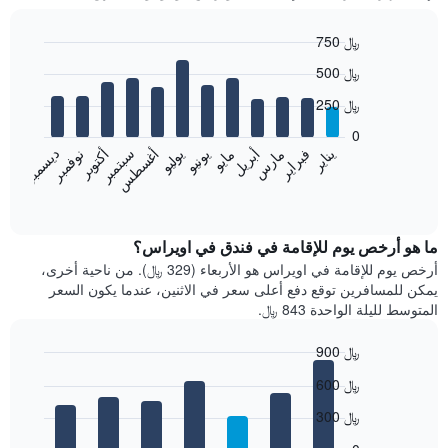
750 ﷼
Bar
Chart
500 ﷼
graphic.
chart
with
250 ﷼
12
bars.
0
فبراير
مايو
أغسطس
نوفمبر
يناير
أبريل
يوليو
أكتوبر
مارس
يونيو
سبتمبر
ديسمبر
يعرض
المخطط
End
of
التالي
interactive
متوسط
chart
سعر
ما هو أرخص يوم للإقامة في فندق في اويراس؟
غرفة
أرخص يوم للإقامة في اويراس هو الأربعاء (329 ﷼). من ناحية أخرى،
كل
يمكن للمسافرين توقع دفع أعلى سعر في الاثنين، عندما يكون السعر
شهر
المتوسط لليلة الواحدة 843 ﷼.
يتضمن
المخطط
900 ﷼
1
Bar
محور
Chart
600 ﷼
graphic.
chart
X
with
الذي
300 ﷼
7
يعرض
bars.