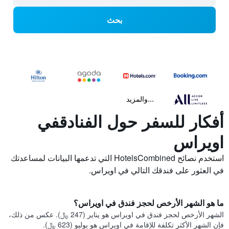
بحث
...والمزيد
أفكار للسفر حول الفنادقفي
اويراس
استخدم نصائح HotelsCombined التي تدعمها البيانات لمساعدتك
في العثور على فندقك التالي في اويراس.
ما هو الشهر الأرخص لحجز فندق في اويراس؟
الشهر الأرخص لحجز فندق في اويراس هو يناير (247 ﷼). عكس من ذلك،
فإن الشهر الأكثر تكلفة للإقامة في اويراس هو يوليو (623 ﷼).