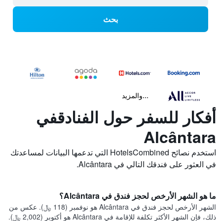
بحث
...والمزيد
أفكار للسفر حول الفنادقفي
Alcântara
استخدم نصائح HotelsCombined التي تدعمها البيانات لمساعدتك
في العثور على فندقك التالي في Alcântara.
ما هو الشهر الأرخص لحجز فندق في Alcântara؟
الشهر الأرخص لحجز فندق في Alcântara هو نوفمبر (118 ﷼). عكس من
ذلك، فإن الشهر الأكثر تكلفة للإقامة في Alcântara هو أكتوبر (2,002 ﷼).