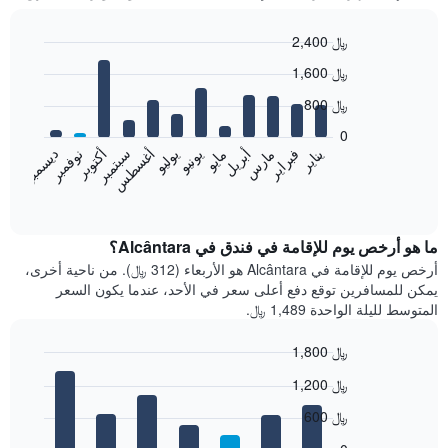
2,400 ﷼
Bar
Chart
1,600 ﷼
graphic.
chart
with
800 ﷼
12
bars.
0
فبراير
مايو
أغسطس
نوفمبر
يناير
أبريل
يوليو
أكتوبر
مارس
يونيو
سبتمبر
ديسمبر
يعرض
المخطط
End
of
التالي
interactive
متوسط
chart
سعر
ما هو أرخص يوم للإقامة في فندق في Alcântara؟
غرفة
أرخص يوم للإقامة في Alcântara هو الأربعاء (312 ﷼). من ناحية أخرى،
كل
يمكن للمسافرين توقع دفع أعلى سعر في الأحد، عندما يكون السعر
شهر
المتوسط لليلة الواحدة 1,489 ﷼.
يتضمن
المخطط
1,800 ﷼
1
Bar
محور
Chart
1,200 ﷼
graphic.
chart
X
with
الذي
600 ﷼
7
يعرض
bars.