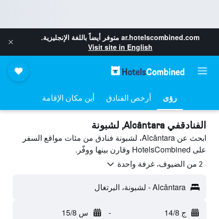
ar.hotelscombined.com
متوفر أيضاً باللغة الإنجليزية.
Visit site in English
رؤى
أرخص الفنادق
أين مكان الإقامة
الفنادقفي Alcântara, لشبونة
ابحث عن Alcântara، لشبونة فنادق من مئات مواقع السفر
على HotelsCombined وقارن بينها ووفّر.
2 من الضيوف، غرفة واحدة
Alcântara - لشبونة، البرتغال
ج 14/8
-
س 15/8