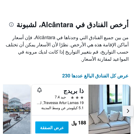
الإقامة
الفنادق
يتضمن
بالنجوم.
يتضمن
المخطط
1
المخطط
أرخص الفنادق في Alcântara، لشبونة
1
محور
X
محور
من بين جميع الفنادق التي وجدناها في Alcântara، فإن أسعار
Y
الذي
الذي
يعرض
أماكن الإقامة هذه هي الأرخص. نظرًا لأن الأسعار يمكن أن تختلف
عدد
يعرض
حسب التواريخ، قم بتغيير التواريخ إذا كانت لديك مرونة في
الأيام
متوسط
المواعيد لمقارنة الأسعار.
قبل
سعر
غرفة
الإقامة
في
يتضمن
عرض كل الفنادق البالغ عددها 230
عطلة
المخطط
نهاية
التالي
ذا بريدج
1
هذا
محور
الأسبوع
3 نجوم
جيد 7.4
Y
خلال
19 Travessa Artur Lamas, لشبونة, محافظة لشبونة, البرتغال
آخر
الذي
5.1 كيلومتر عن وسط المدينة
3
يعرض
أيام
متوسط
188 ﷼
سعر
عرض الصفقة
غرفة