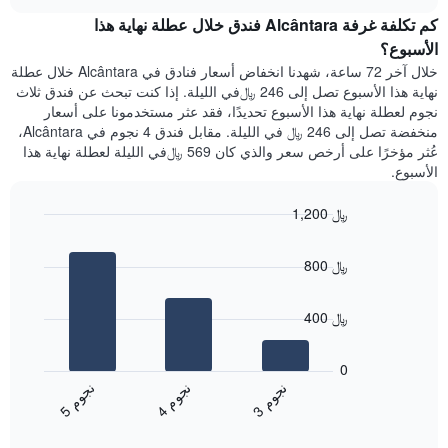
هذه
chart
محور
كم تكلفة غرفة Alcântara فندق خلال عطلة نهاية هذا
الليلة
Y
الذي
الأسبوع؟
الذي
عُثر
خلال آخر 72 ساعة، شهدنا انخفاض أسعار فنادق في Alcântara خلال عطلة
يعرض
عليه
نهاية هذا الأسبوع تصل إلى 246 ﷼في الليلة. إذا كنت تبحث عن فندق ثلاث
متوسط
خلال
نجوم لعطلة نهاية هذا الأسبوع تحديدًا، فقد عثر مستخدمونا على أسعار
سعر
آخر
منخفضة تصل إلى 246 ﷼ في الليلة. مقابل فندق 4 نجوم في Alcântara،
غرفة
3
عُثر مؤخرًا على أرخص سعر والذي كان 569 ﷼في الليلة لعطلة نهاية هذا
أيام
الأسبوع.
مع
التصنيف
1,200 ﷼
حسب
النجوم
Bar
Chart
graphic.
يتضمن
chart
800 ﷼
with
المخطط
3
1
bars.
محور
400 ﷼
X
يعرض
التي
المخطط
تعرض
0
التالي
فئات
ن
م
ن
م
ن
م
متوسط
الفنادق
4
ج
و
3
ج
و
5
ج
و
End
سعر
بالنجوم.
of
الغرفة
interactive
يتضمن