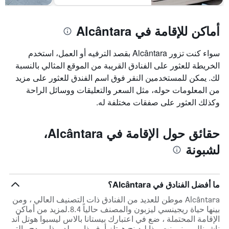
أماكن للإقامة في Alcântara
سواء كنت تزور Alcântara بقصد الترفيه أو العمل، استخدم
الخريطة للعثور على الفنادق القريبة من الموقع المثالي بالنسبة
لك. يمكن للمستخدمين النقر فوق اسم الفندق للعثور على مزيد
من المعلومات حوله، مثل السعر والتعليقات ووسائل الراحة
وكذلك العثور على صفقات مختلفة له.
حقائق حول الإقامة في Alcântara،
لشبونة
ما أفضل الفنادق في Alcântara؟
Alcântara موطن للعديد من الفنادق ذات التصنيف العالي ، ومن
بينها حياة ريجينسي ليزبون والمصنف حالياً 8.4.لمزيد من أماكن
الإقامة المحتملة ، ضع في اعتبارك بيستانا بالاس ليسبوا هوتل آند
ناشونال مونومنت - ذا ليدينج هوتلز أوف ذا وورلد و ذا بريدج والتي