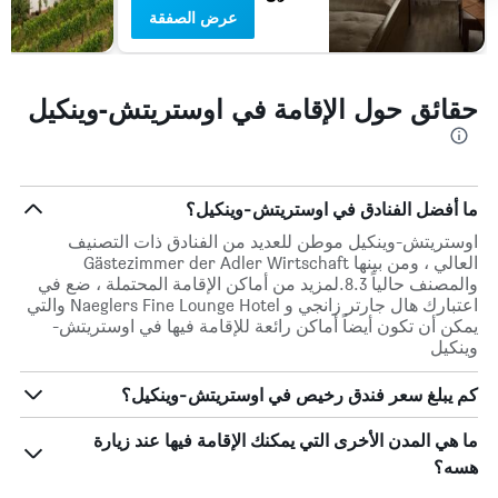
عرض الصفقة
حقائق حول الإقامة في اوستريتش-وينكيل
ما أفضل الفنادق في اوستريتش-وينكيل؟
اوستريتش-وينكيل موطن للعديد من الفنادق ذات التصنيف
العالي ، ومن بينها Gästezimmer der Adler Wirtschaft
والمصنف حالياً 8.3.لمزيد من أماكن الإقامة المحتملة ، ضع في
اعتبارك هال جارتر زانجي و Naeglers Fine Lounge Hotel والتي
يمكن أن تكون أيضاً أماكن رائعة للإقامة فيها في اوستريتش-
وينكيل
كم يبلغ سعر فندق رخيص في اوستريتش-وينكيل؟
ما هي المدن الأخرى التي يمكنك الإقامة فيها عند زيارة
هسه؟