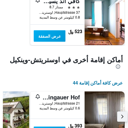
كافي آند يسين - بوتيك هوتل ايه رين
3 نجوم
ممتاز 8.7
Hauptstrasse 37, اوستريتش-وينكيل, هسه, ألمانيا
0.8 كيلومتر عن وسط المدينة
523 ﷼
عرض الصفقة
أماكن إقامة أخرى في اوستريتش-وينكيل
عرض كافة أماكن إقامة 44
Bed and Breakfast - Rheingauer Hof
Hauptstrasse 21, اوستريتش-وينكيل, هسه, ألمانيا
0.6 كيلومتر عن وسط المدينة
393 ﷼