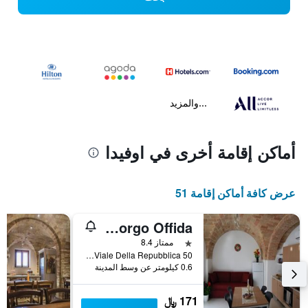
...والمزيد
أماكن إقامة أخرى في اوفيدا
عرض كافة أماكن إقامة 51
Offida/Residence Borgo Offida
نجمة واحدة
ممتاز 8.4
Viale Della Repubblica 50, اوفيدا, مقاطعة أسكولي بيتشينو, إيطاليا
0.6 كيلومتر عن وسط المدينة
171 ﷼