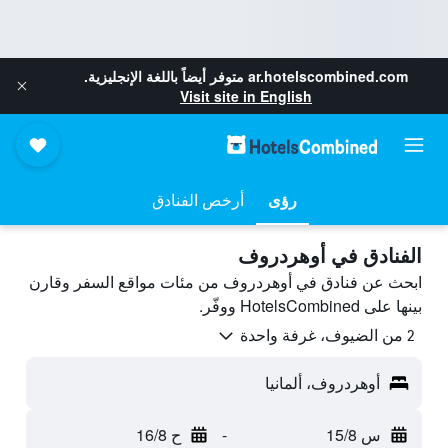
ar.hotelscombined.com
متوفر أيضاً باللغة الإنجليزية.
Visit site in English
رؤى
أرخص الفنادق
الفنادق في أوهردروف
ابحث عن فنادق في أوهردروف من مئات مواقع السفر وقارن
بينها على HotelsCombined ووفّر.
2 من الضيوف، غرفة واحدة
أوهردروف، ألمانيا
س 15/8
-
ح 16/8