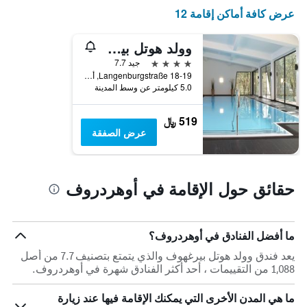
الغرفة
عرض كافة أماكن إقامة 12
هذه
الليلة
الذي
وولد هوتل بيرغهوف
عُثر
4 نجوم
جيد 7.7
عليه
Langenburgstraße 18-19, أوهردروف, تورنغن, ألمانيا
خلال
5.0 كيلومتر عن وسط المدينة
آخر
3
519 ﷼
أيام
عرض الصفقة
حقائق حول الإقامة في أوهردروف
ما أفضل الفنادق في أوهردروف؟
يعد فندق وولد هوتل بيرغهوف والذي يتمتع بتصنيف 7.7 من أصل
1,088 من التقييمات ، أحد أكثر الفنادق شهرة في أوهردروف.
ما هي المدن الأخرى التي يمكنك الإقامة فيها عند زيارة