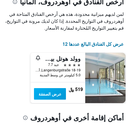
أرخص الفنادق في أوهردروف، ألمانيا
مع
التصنيف
لمن لديهم ميزانية محدودة، هذه هي أرخص الفنادق المتاحة في
حسب
أوهردروف في التواريخ المحددة. إذا كان لديك مرونة في التواريخ،
النجوم
يتضمن
قم بتغيير التواريخ المُختارة لمقارنة الأسعار.
المخطط
1
محور
عرض كل الفنادق البالغ عددها 12
X
التي
وولد هوتل بيرغهوف
تعرض
4 نجوم
جيد 7.7
فئات
Langenburgstraße 18-19, أوهردروف, تورنغن, ألمانيا
الفنادق
5.0 كيلومتر عن وسط المدينة
بالنجوم.
يتضمن
المخطط
519 ﷼
1
عرض الصفقة
محور
Y
الذي
يعرض
أماكن إقامة أخرى في أوهردروف
متوسط
سعر