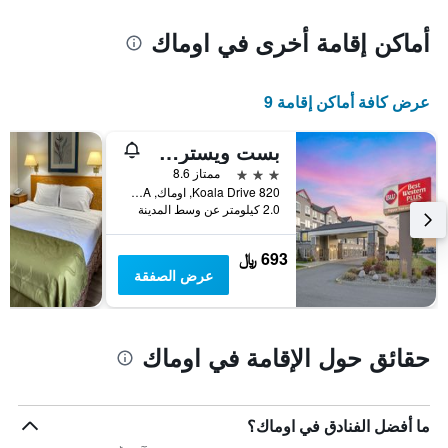
أماكن إقامة أخرى في اوماك
عرض كافة أماكن إقامة 9
بست ويسترن بلس بيبرتري إن آت أوماك
3 نجوم
ممتاز 8.6
820 Koala Drive, اوماك, WA, الولايات المتحدة الأميريكية
2.0 كيلومتر عن وسط المدينة
693 ﷼
عرض الصفقة
حقائق حول الإقامة في اوماك
ما أفضل الفنادق في اوماك؟