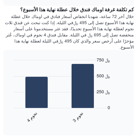
1
هذه
chart
محور
كم تكلفة غرفة اوماك فندق خلال عطلة نهاية هذا الأسبوع؟
الليلة
Y
الذي
خلال آخر 72 ساعة، شهدنا انخفاض أسعار فنادق في اوماك خلال عطلة
الذي
عُثر
نهاية هذا الأسبوع تصل إلى 495 ﷼في الليلة. إذا كنت تبحث عن فندق ثلاث
يعرض
عليه
نجوم لعطلة نهاية هذا الأسبوع تحديدًا، فقد عثر مستخدمونا على أسعار
متوسط
خلال
منخفضة تصل إلى 695 ﷼ في الليلة. مقابل فندق 4 نجوم في اوماك، عُثر
سعر
آخر
مؤخرًا على أرخص سعر والذي كان 495 ﷼في الليلة لعطلة نهاية هذا
غرفة
3
الأسبوع.
أيام
مع
750 ﷼
التصنيف
Bar
حسب
Chart
graphic.
chart
النجوم
500 ﷼
with
يتضمن
2
المخطط
bars.
1
250 ﷼
محور
يعرض
X
المخطط
0
التي
التالي
ن
م
ن
م
تعرض
متوسط
3
ج
و
4
ج
و
فئات
End
سعر
of
الفنادق
الغرفة
interactive
بالنجوم.
خلال
chart