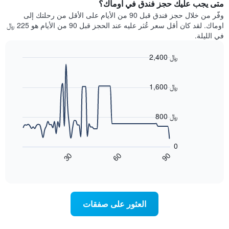
يتضمن
متى يجب عليك حجز فندق في اوماك؟
عطلة
المخطط
نهاية
وفّر من خلال حجز فندق قبل 90 من الأيام على الأقل من رحلتك إلى
1
هذا
اوماك. لقد كان أقل سعر عُثر عليه عند الحجز قبل 90 من الأيام هو 225 ﷼
محور
الأسبوع
في الليلة.
Y
الذي
الذي
عُثر
2,400 ﷼
يعرض
عليه
متوسط
Line
Chart
خلال
graphic.
chart
سعر
آخر
with
1,600 ﷼
الغرفة
3
90
هذه
أيام
data
الليلة
points.
مع
800 ﷼
الذي
التصنيف
عُثر
حسب
يعرض
عليه
النجوم
المخطط
0
خلال
التالي
يتضمن
60
90
30
آخر
كيفية
المخطط
End
3
of
1
تغير
interactive
أيام
سعر
محور
chart
X
غرفة
عند
الذي
العثور على صفقات
يعرض
اقتراب
تاريخ
فئات
الإقامة
الفنادق