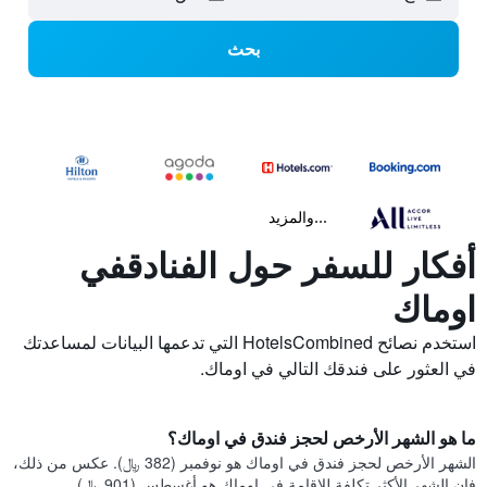
بحث
...والمزيد
أفكار للسفر حول الفنادقفي
اوماك
استخدم نصائح HotelsCombined التي تدعمها البيانات لمساعدتك
في العثور على فندقك التالي في اوماك.
ما هو الشهر الأرخص لحجز فندق في اوماك؟
الشهر الأرخص لحجز فندق في اوماك هو نوفمبر (382 ﷼). عكس من ذلك،
فإن الشهر الأكثر تكلفة للإقامة في اوماك هو أغسطس (901 ﷼).