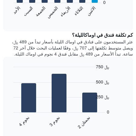
0
الشهور.
الاثنين
الخميس
الأحد
الأربعاء
السبت
الثلاثاء
الجمعة
يتضمن
يعرض
المخطط
المخطط
End
التالي
of
التالي
interactive
1
متوسط
chart
محور
سعر
كم تكلفة فندق في اوماكالليلة؟
Y
غرفة
عثر المستخدمون على فنادق في اوماك الليلة بأسعار تبدأ من 489 ﷼،
الذي
كل
ويصل متوسط تكلفتها إلى 707 ﷼، وفقًا لعمليات البحث خلال آخر 72
يعرض
يوم
ساعة. تبدأ الأسعار من 489 ﷼ مقابل فندق 4 نجوم في اوماك الليلة.
متوسط
في
سعر
الأسبوع
750 ﷼
غرفة
يتضمن
Bar
المخطط
Chart
graphic.
chart
1
500 ﷼
with
محور
3
X
bars.
250 ﷼
الذي
يعرض
يعرض
أيام
المخطط
0
الأسبوع.
التالي
ن
م
ن
ن
ن
م
يتضمن
متوسط
3
ج
و
4
ج
و
2
ج
م
ت
ا
المخطط
End
سعر
of
التالي
الغرفة
interactive