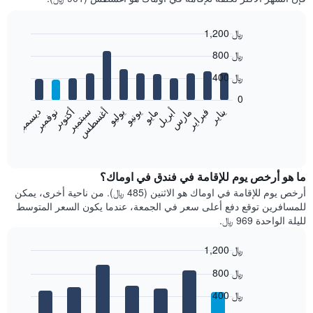
1,200 ﷼
Bar
Chart
800 ﷼
graphic.
chart
with
400 ﷼
12
bars.
0
فبراير
مايو
أغسطس
نوفمبر
يناير
أبريل
يوليو
أكتوبر
مارس
يونيو
سبتمبر
ديسمبر
يعرض
المخطط
End
of
التالي
interactive
متوسط
chart
سعر
ما هو أرخص يوم للإقامة في فندق في اوماك؟
غرفة
أرخص يوم للإقامة في اوماك هو الاثنين (485 ﷼). من ناحية أخرى، يمكن
كل
للمسافرين توقع دفع أعلى سعر في الجمعة، عندما يكون السعر المتوسط
شهر
لليلة الواحدة 969 ﷼.
يتضمن
المخطط
1,200 ﷼
1
Bar
محور
Chart
800 ﷼
graphic.
chart
X
with
الذي
400 ﷼
7
يعرض
bars.