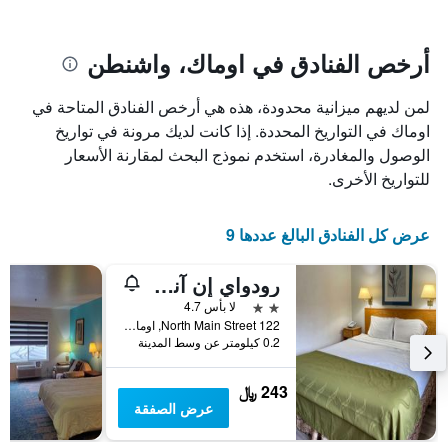
يتضمن
بالنجوم.
يتضمن
المخطط
1
المخطط
أرخص الفنادق في اوماك، واشنطن
1
محور
X
محور
لمن لديهم ميزانية محدودة، هذه هي أرخص الفنادق المتاحة في
Y
الذي
الذي
يعرض
اوماك في التواريخ المحددة. إذا كانت لديك مرونة في تواريخ
عدد
يعرض
الوصول والمغادرة، استخدم نموذج البحث لمقارنة الأسعار
الأيام
متوسط
للتواريخ الأخرى.
قبل
سعر
غرفة
الإقامة
في
يتضمن
عرض كل الفنادق البالغ عددها 9
عطلة
المخطط
نهاية
التالي
رودواي إن آند سويتس أوماك - أوكانوجان
1
هذا
محور
الأسبوع
2 نجمتين
لا بأس 4.7
Y
خلال
122 North Main Street, اوماك, WA, الولايات المتحدة الأميريكية
آخر
الذي
0.2 كيلومتر عن وسط المدينة
3
يعرض
أيام
متوسط
243 ﷼
سعر
عرض الصفقة
غرفة