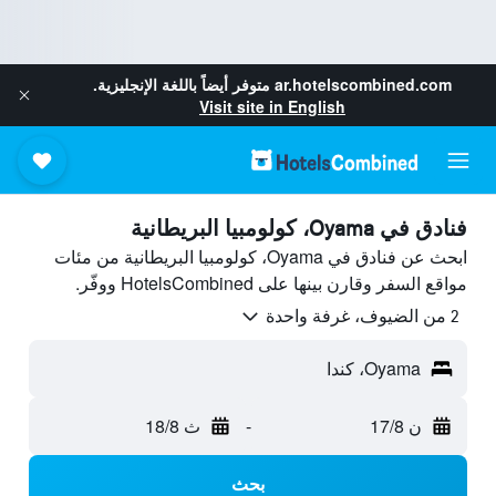
ar.hotelscombined.com
متوفر أيضاً باللغة الإنجليزية.
Visit site in English
فنادق في Oyama، كولومبيا البريطانية
ابحث عن فنادق في Oyama، كولومبيا البريطانية من مئات
مواقع السفر وقارن بينها على HotelsCombined ووفّر.
2 من الضيوف، غرفة واحدة
Oyama، كندا
ن 17/8
-
ث 18/8
بحث