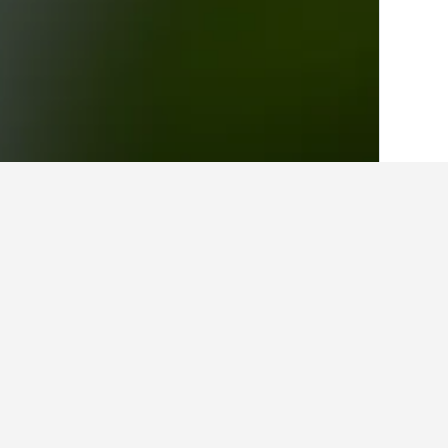
الصفحة الرئيسية
البرتغال
98,822
منطقة أل
حقائق حول الإقامة في
ما هي المدن الأخرى التي يمكنك الإقام
بالإضافة إلى Paco، يختار المسافرون زيارة فاطمه عند زيارة حافظة سانتاريم. يعد سانتاريم أيضاً خياراً رائجاً للزيارة.