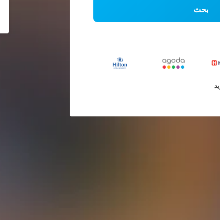
بحث
يد