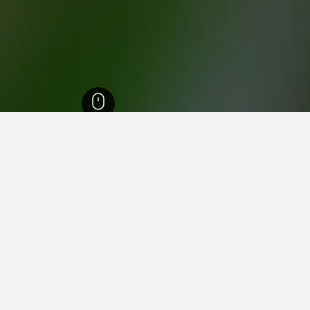
ينتيخو
8,160
حافظة سانتاريم
1,314
Paco
2
 Paco
ة فيها عند زيارة حافظة سانتاريم؟