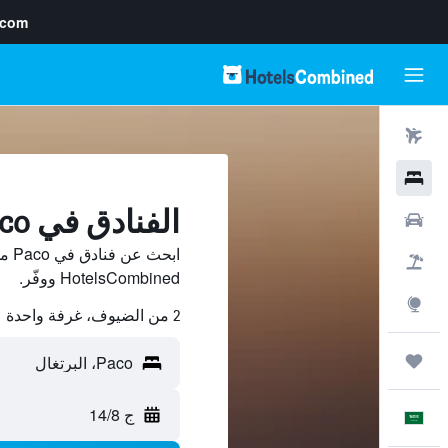
.com
رحلات طيران
فنادق
الفنادق في Paco
سيارات
ابح
حزم العروض
HotelsCombined ووفّر.
استكشاف
2 من الضيوف، غرفة واحدة
رحلات
ج 14/8
العَرَبِيَّة