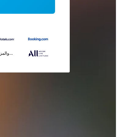
...والمز