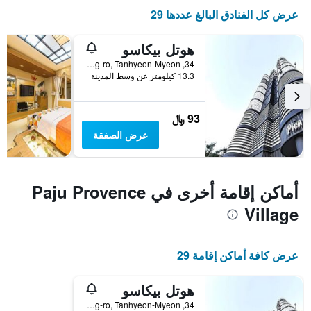
عرض كل الفنادق البالغ عددها 29
هوتل بيكاسو
34, Seongdong-ro, Tanhyeon-Myeon, باجو, كوريا الجنوبية
13.3 كيلومتر عن وسط المدينة
93 ﷼
عرض الصفقة
أماكن إقامة أخرى في Paju Provence
Village
عرض كافة أماكن إقامة 29
هوتل بيكاسو
34, Seongdong-ro, Tanhyeon-Myeon, باجو, كوريا الجنوبية