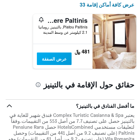
حسب
عرض كافة أماكن إقامة 33
النجوم
يتضمن
Pensiunea Romantic Belvedere Paltinis
المخطط
1
Platou Paltinis, بالتينيز, رومانيا
محور
2.1 كيلومتر عن وسط المدينة
X
التي
تعرض
481 ﷼
فئات
عرض الصفقة
الفنادق
بالنجوم.
يتضمن
المخطط
حقائق حول الإقامة في بالتينيز
1
محور
Y
الذي
ما أفضل الفنادق في بالتينيز؟
يعرض
متوسط
يعتبر Complex Turistic Casianna & Spa فندق شهير للغاية في
سعر
بالتينيز حصل على تصنيف 7.7 من أصل 553 من التقييمات.وفقاً
الغرفة
لتعليقات مستخدمي HotelsCombined حصل Pensiune Rara
هذه
Paltinis (على تصنيف 9.2 من أصل 441 من التقييمات) وحصل
الليلة
Vila Romanita (على تصنيف 9.2 من أصل 61 من التقييمات) وهو