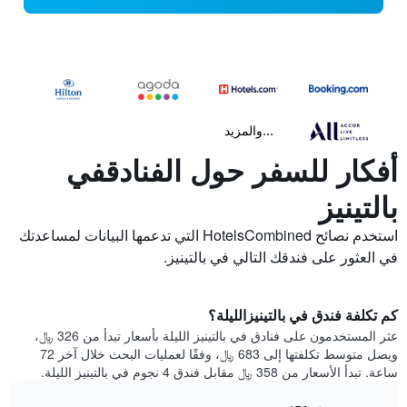
...والمزيد
أفكار للسفر حول الفنادقفي
بالتينيز
استخدم نصائح HotelsCombined التي تدعمها البيانات لمساعدتك
في العثور على فندقك التالي في بالتينيز.
كم تكلفة فندق في بالتينيزالليلة؟
عثر المستخدمون على فنادق في بالتينيز الليلة بأسعار تبدأ من 326 ﷼،
ويصل متوسط تكلفتها إلى 683 ﷼، وفقًا لعمليات البحث خلال آخر 72
ساعة. تبدأ الأسعار من 358 ﷼ مقابل فندق 4 نجوم في بالتينيز الليلة.