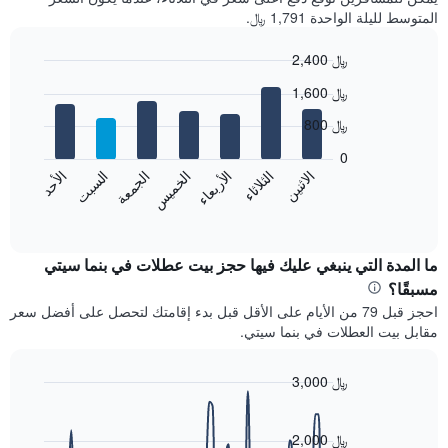
المتوسط لليلة الواحدة 1,791 ﷼.
2,400 ﷼
Bar
Chart
1,600 ﷼
graphic.
chart
with
800 ﷼
7
bars.
0
الاثنين
الخميس
الأحد
الأربعاء
السبت
الثلاثاء
الجمعة
يعرض
المخطط
End
of
التالي
interactive
متوسط
chart
سعر
ما المدة التي ينبغي عليك فيها حجز بيت عطلات في بنما سيتي
غرفة
مسبقًا؟
كل
احجز قبل 79 من الأيام على الأقل قبل بدء إقامتك لتحصل على أفضل سعر
يوم
مقابل بيت العطلات في بنما سيتي.
في
الأسبوع
يتضمن
3,000 ﷼
المخطط
Line
Chart
1
graphic.
chart
محور
with
2,000 ﷼