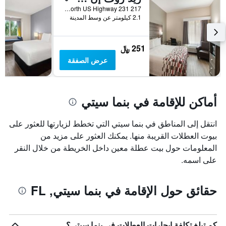
217 North US Highway 231, بنما سيتي, FL, الولايات المتحدة الأميريكية
2.1 كيلومتر عن وسط المدينة
251 ﷼
عرض الصفقة
أماكن للإقامة في بنما سيتي
انتقل إلى المناطق في بنما سيتي التي تخطط لزيارتها للعثور على
بيوت العطلات القريبة منها. يمكنك العثور على مزيد من
المعلومات حول بيت عطلة معين داخل الخريطة من خلال النقر
على اسمه.
حقائق حول الإقامة في بنما سيتي, FL
كم تبلغ تكلفة إيجارات العطلات في بنما سيتي؟