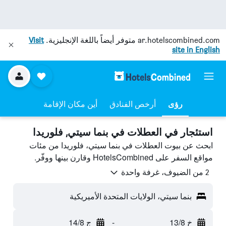
ar.hotelscombined.com
متوفر أيضاً باللغة الإنجليزية.
Visit
site in English
رؤى
أرخص الفنادق
أين مكان الإقامة
استئجار في العطلات في بنما سيتي, فلوريدا
ابحث عن بيوت العطلات في بنما سيتي، فلوريدا من مئات
مواقع السفر على HotelsCombined وقارن بينها ووفّر.
2 من الضيوف، غرفة واحدة
بنما سيتي، الولايات المتحدة الأميريكية
خ 13/8
-
ج 14/8