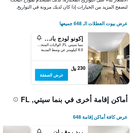
قبل
لتصفح المزيد من الخيارات إذا كان لديك مرونة في التواريخ.
الإقامة
يتضمن
المخطط
عرض بيوت العطلات الـ 648 جميعها
التالي
1
محور
إكونو لودج باناما سيتي سانت أندريوز
Y
بنما سيتي, FL, الولايات المتحدة الأميريكية
الذي
6.0 كيلومتر عن وسط المدينة
يعرض
متوسط
سعر
230 ﷼
غرفة
عرض الصفقة
أماكن إقامة أخرى في بنما سيتي, FL
عرض كافة أماكن إقامة 648
ريد روف إن بنما سيتي