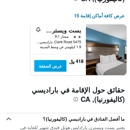
عرض كافة أماكن إقامة 15
بست ويسترن بارادايس هوتل
2 نجمتين
ممتاز 9.1
5475 Clark Road, باراديسي (كاليفورنيا), CA, الولايات المتحدة الأميريكية
1.9 كيلومتر عن وسط المدينة
418 ﷼
عرض الصفقة
حقائق حول الإقامة في باراديسي
(كاليفورنيا), CA
ما أفضل الفنادق في باراديسي (كاليفورنيا)؟
يعتبر بست ويسترن بارادايس هوتل فندق شهير للغاية في