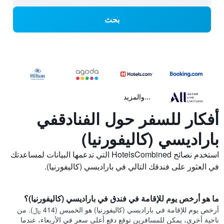
بحث
...والمزيد
أفكار للسفر حول الفنادقفي
باراديسي (كاليفورنيا)
استخدم نصائح HotelsCombined التي تدعمها البيانات لمساعدتك
في العثور على فندقك التالي في باراديسي (كاليفورنيا).
ما هو أرخص يوم للإقامة في فندق في باراديسي (كاليفورنيا)؟
أرخص يوم للإقامة في باراديسي (كاليفورنيا) هو الخميس (414 ﷼). من
ناحية أخرى، يمكن للمسافرين توقع دفع أعلى سعر في الأربعاء، عندما