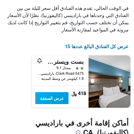
الذي
في الوقت الحالي، تقدم هذه الفنادق أقل سعر لليلة من بين
يعرض
الفنادق التي وجدناها في باراديسي (كاليفورنيا). نظرًا لأن الأسعار
أيام
يمكن أن تختلف حسب التواريخ، قم بتغيير التواريخ إذا كانت لديك
الأسبوع.
يتضمن
مرونة في المواعيد لمقارنة الأسعار.
المخطط
التالي
1
عرض كل الفنادق البالغ عددها 15
محور
Y
بست ويسترن بارادايس هوتل
الذي
يعرض
2 نجمتين
ممتاز 9.1
متوسط
5475 Clark Road, باراديسي (كاليفورنيا), CA, الولايات المتحدة الأميريكية
1.9 كيلومتر عن وسط المدينة
سعر
غرفة
418 ﷼
عرض الصفقة
أماكن إقامة أخرى في باراديسي
(كاليفورنيا), CA