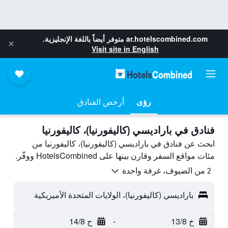
ar.hotelscombined.com
متوفر أيضاً باللغة الإنجليزية.
Visit site in English
رؤى
أرخص الفنادق
فنادق في باراديسي (كاليفورنيا)، كاليفورنيا
ابحث عن فنادق في باراديسي (كاليفورنيا)، كاليفورنيا من
مئات مواقع السفر وقارن بينها على HotelsCombined ووفّر.
2 من الضيوف، غرفة واحدة
باراديسي (كاليفورنيا)، الولايات المتحدة الأميريكية
خ 13/8
-
ج 14/8