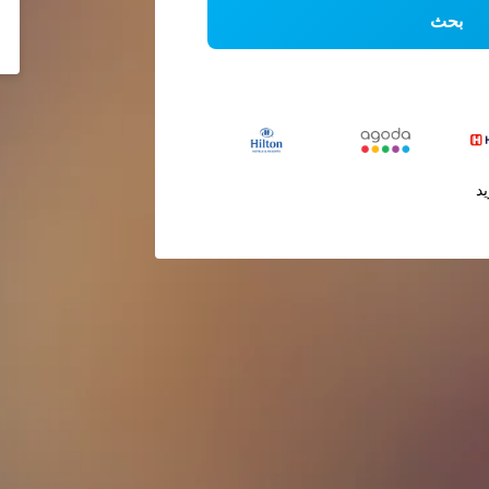
بحث
يد