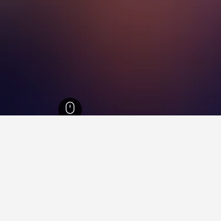
شال براديش
9,927
Parvati Valley
Parvati