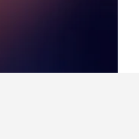
الصفحة الرئيسية
الهند
192,272
ولاية هيما
حقائق حول الإقامة في  Valley