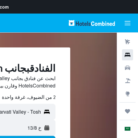
.com
رحلات طيران
فنادق
الفنادقبجانب Parvati Valley, Tosh
سيارات
حزم العروض
HotelsCombined وقارن بينها ووفّر.
استكشاف
2 من الضيوف، غرفة واحدة
رحلات
خ 13/8
العَرَبِيَّة