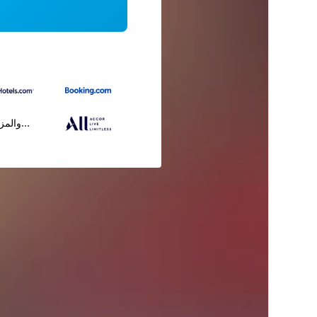
...والمز