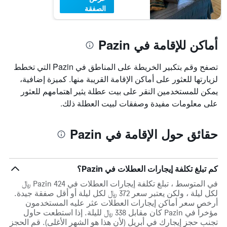
الصفقة
أماكن للإقامة في Pazin
تصفح وقم بتكبير الخريطة على المناطق في Pazin التي تخطط
لزيارتها للعثور على أماكن الإقامة القريبة منها. كميزة إضافية،
يمكن للمستخدمين النقر على بيت عطلة يثير اهتمامهم للعثور
على معلومات مفيدة وصفقات لبيت العطلة ذلك.
حقائق حول الإقامة في Pazin
كم تبلغ تكلفة إيجارات العطلات في Pazin؟
في المتوسط ، تبلغ تكلفة إيجارات العطلات في Pazin 424 ﷼
لكل ليلة ، ولكن يعتبر سعر 372 ﷼ لكل ليلة أو أقل صفقة جيدة.
أرخص سعر أماكن إيجارات العطلات عثر عليه المستخدمون
مؤخراً في Pazin كان مقابل 338 ﷼ لليلة. إذا استطعت حاول
تجنب حجز إيجارك في أبريل (لأن هذا هو الشهر الأغلى). قم الحجز