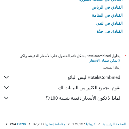
الفنادق في الرياض
الفنادق في المنامة
الفنادق في لندن
الفنادق في جدّة
الفنادق في القاهرة
*
يحاول HotelsCombined بشكل دائم الحصول على الأسعار الدقيقة، ولكن
لا يمكن ضمان الأسعار
.
إليك السبب:
HotelsCombined ليس البائع
نقوم بتجميع الكثير من البيانات لك
لماذا لا تكون الأسعار دقيقة بنسبة 100٪؟
الصفحة الرئيسية
كرواتيا
179,157
مقاطعة إستريا
37,703
Pazin
254