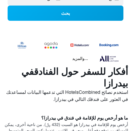
بحث
...والمزيد
أفكار للسفر حول الفنادقفي
بيدرازا
استخدم نصائح HotelsCombined التي تدعمها البيانات لمساعدتك
في العثور على فندقك التالي في بيدرازا.
ما هو أرخص يوم للإقامة في فندق في بيدرازا؟
أرخص يوم للإقامة في بيدرازا هو السبت (432 ﷼). من ناحية أخرى، يمكن
للمسافرين توقع دفع أعلى سعر في الاثنين، عندما يكون السعر المتوسط