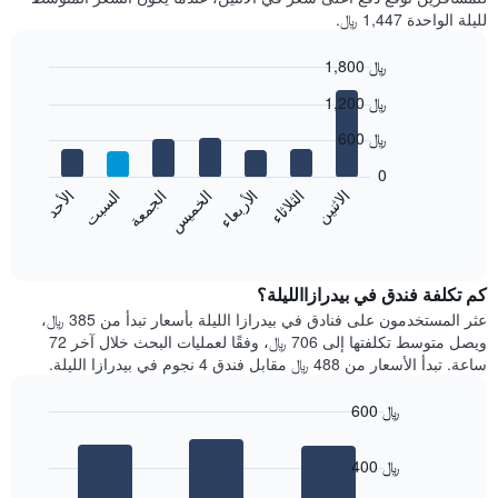
لليلة الواحدة 1,447 ﷼.
1,800 ﷼
Bar
Chart
1,200 ﷼
graphic.
chart
with
600 ﷼
7
bars.
0
الاثنين
الخميس
الأحد
الأربعاء
السبت
الثلاثاء
الجمعة
يعرض
المخطط
End
of
التالي
interactive
متوسط
chart
سعر
كم تكلفة فندق في بيدرازاالليلة؟
غرفة
عثر المستخدمون على فنادق في بيدرازا الليلة بأسعار تبدأ من 385 ﷼،
كل
ويصل متوسط تكلفتها إلى 706 ﷼، وفقًا لعمليات البحث خلال آخر 72
يوم
ساعة. تبدأ الأسعار من 488 ﷼ مقابل فندق 4 نجوم في بيدرازا الليلة.
في
الأسبوع
600 ﷼
يتضمن
Bar
المخطط
Chart
graphic.
chart
1
400 ﷼
with
محور
3