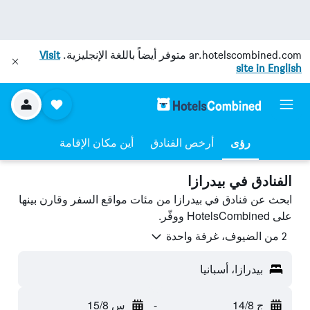
ar.hotelscombined.com
متوفر أيضاً باللغة الإنجليزية.
Visit
site in English
رؤى
أرخص الفنادق
أين مكان الإقامة
الفنادق في بيدرازا
ابحث عن فنادق في بيدرازا من مئات مواقع السفر وقارن بينها
على HotelsCombined ووفّر.
2 من الضيوف، غرفة واحدة
بيدرازا، أسبانيا
ج 14/8
-
س 15/8