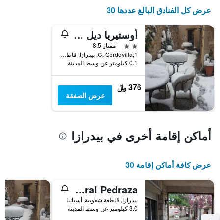
محور
عرض كل الفنادق البالغ عددها 30
X
التي
أوستيريا ديل أركو
تعرض
2 نجمتين
ممتاز 8.5
فئات
C. Cordovilla,1, بيدرازا, قاطعة شقوبية, أسبانيا
الفنادق
0.1 كيلومتر عن وسط المدينة
بالنجوم.
يتضمن
المخطط
376 ﷼
1
عرض الصفقة
محور
Y
الذي
يعرض
أماكن إقامة أخرى في بيدرازا
متوسط
سعر
الغرفة
عرض كافة أماكن إقامة 30
هذه
الليلة
الذي
Casa Rural Pedraza
عُثر
بيدرازا, قاطعة شقوبية, أسبانيا
عليه
3.0 كيلومتر عن وسط المدينة
خلال