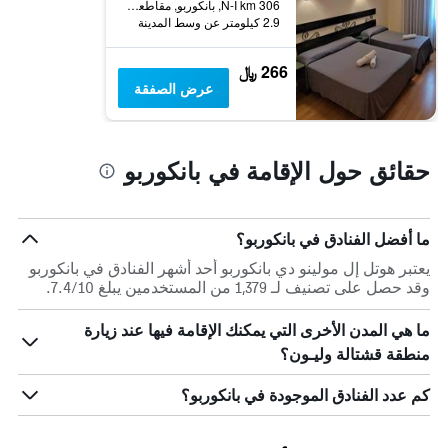
N-I km 306, بانكوربو, مقاطعة برغش, أسبانيا
2.9 كيلومتر عن وسط المدينة
266 ﷼
عرض الصفقة
حقائق حول الإقامة في بانكوربو
ما أفضل الفنادق في بانكوربو؟
يعتبر هوتل إل مولينو دي بانكوربو أحد أشهر الفنادق في بانكوربو
وقد حصل على تصنيف لـ 1,379 من المستخدمين يبلغ 7.4/10.
ما هي المدن الأخرى التي يمكنك الإقامة فيها عند زيارة
منطقة قشتالة وليـون؟
كم عدد الفنادق الموجودة في بانكوربو؟