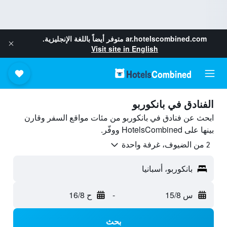
ar.hotelscombined.com
متوفر أيضاً باللغة الإنجليزية.
Visit site in English
الفنادق في بانكوربو
ابحث عن فنادق في بانكوربو من مئات مواقع السفر وقارن
بينها على HotelsCombined ووفّر.
2 من الضيوف، غرفة واحدة
بانكوربو، أسبانيا
س 15/8
-
ح 16/8
بحث