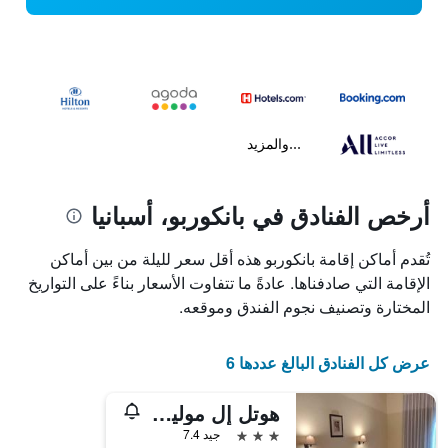
...والمزيد
أرخص الفنادق في بانكوربو، أسبانيا
تُقدم أماكن إقامة بانكوربو هذه أقل سعر لليلة من بين أماكن
الإقامة التي صادفناها. عادةً ما تتفاوت الأسعار بناءً على التواريخ
المختارة وتصنيف نجوم الفندق وموقعه.
عرض كل الفنادق البالغ عددها 6
هوتل إل مولينو دي بانكوربو
3 نجوم
جيد 7.4