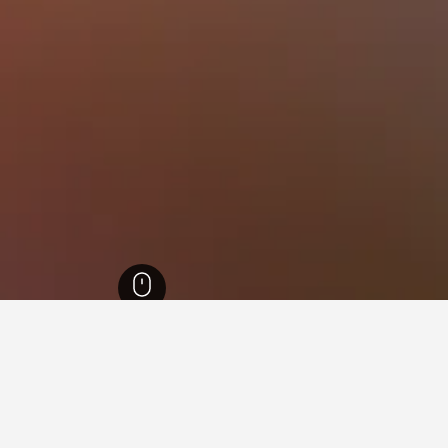
تالة وليـون
9,776
مقاطعة سالامانكا
997
بينياراندا دي براكامونتي
5
نادقفي بينياراندا دي براكامونتي