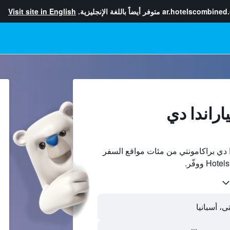
ar.hotelscombined
متوفر أيضاً باللغة الإنجليزية.
Visit site in English
اراندا دي
ا دي براكامونتي من مئات مواقع السفر