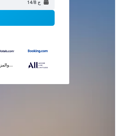
ج 14/8
...والمز