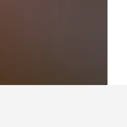
الصفحة الرئيسية
أسبانيا
354,127
منطقة قش
أفكار للسفر حول الف