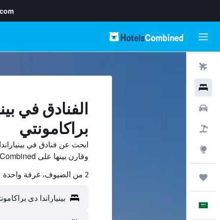
.com
رحلات طيران
فنادق
الفنادق في بيني
سيارات
براكامونتي
حزم العروض
ابحث عن فنادق في بينياراند
استكشاف
وقارن بينها على HotelsCombined ووفّر.
2 من الضيوف، غرفة واحدة
رحلات
العَرَبِيَّة