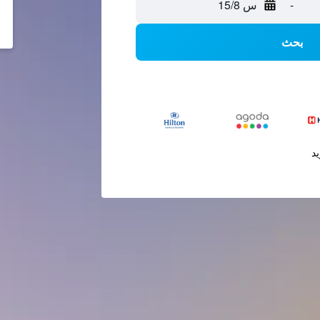
-
س 15/8
بحث
يد