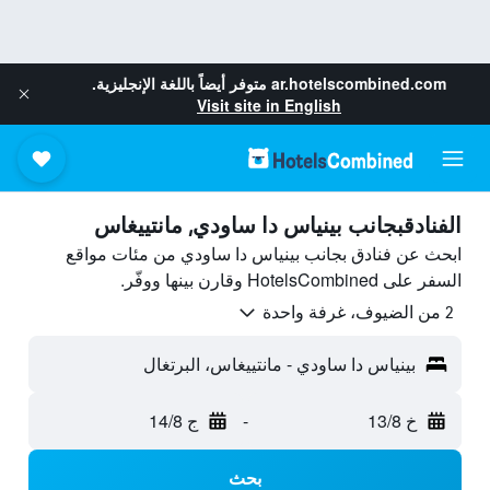
ar.hotelscombined.com
متوفر أيضاً باللغة الإنجليزية.
Visit site in English
الفنادقبجانب بينياس دا ساودي, مانتييغاس
ابحث عن فنادق بجانب بينياس دا ساودي من مئات مواقع
السفر على HotelsCombined وقارن بينها ووفّر.
2 من الضيوف، غرفة واحدة
بينياس دا ساودي - مانتييغاس، البرتغال
خ 13/8
-
ج 14/8
بحث