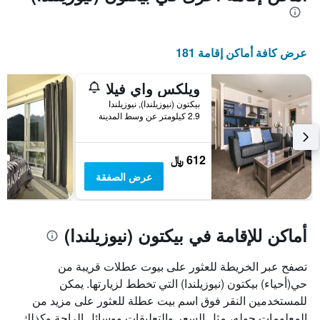
عرض كافة أماكن إقامة 181
ويلكس واي فيلا
بيكتون (نيوزيلندا), نيوزيلندا
2.9 كيلومتر عن وسط المدينة
612 ﷼
عرض الصفقة
أماكن للإقامة في بيكتون (نيوزيلندا)
تصفح عبر الخريطة للعثور على بيوت عطلات قريبة من
حي(أحياء) بيكتون (نيوزيلندا) التي تخطط لزيارتها. يمكن
للمستخدمين النقر فوق اسم بيت عطلة للعثور على مزيد من
المعلومات حوله، مثل السعر والتعليقات ووسائل الراحة وكذلك