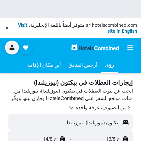
ar.hotelscombined.com
متوفر أيضاً باللغة الإنجليزية.
Visit
site in English
رؤى
أرخص الفنادق
أين مكان الإقامة
إيجارات العطلات في بيكتون (نيوزيلندا)
ابحث عن بيوت العطلات في بيكتون (نيوزيلندا)، نيوزيلندا من
مئات مواقع السفر على HotelsCombined وقارن بينها ووفّر.
2 من الضيوف، غرفة واحدة
بيكتون (نيوزيلندا)، نيوزيلندا
خ 13/8
-
ج 14/8