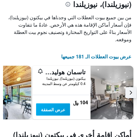
(نيوزيلندا)، نيوزيلندا
محور
X
الذي
من بين جميع بيوت العطلات التي وجدناها في بيكتون (نيوزيلندا)،
يعرض
فإن أسعار أماكن الإقامة هذه هي الأرخص. عادةً ما تتفاوت
أيام
الأسعار بناءً على التواريخ المختارة وتصنيف نجوم بيت العطلة
الأسبوع.
يتضمن
وموقعه.
المخطط
التالي
1
عرض بيوت العطلات الـ 181 جميعها
محور
Y
تاسمان هوليداي باركس - بيكتون
الذي
يعرض
بيكتون (نيوزيلندا), نيوزيلندا
0.4 كيلومتر عن وسط المدينة
متوسط
سعر
غرفة
104 ﷼
عرض الصفقة
أماكن إقامة أخرى في بيكتون (نيوزيلندا)