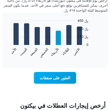
أرخص يوم للإقامة في بيكتون (نيوزيلندا) هو الأربعاء (272 ﷼). من ناحية
أخرى، يمكن للمسافرين توقع دفع أعلى سعر في الأحد، عندما يكون السعر
المتوسط لليلة الواحدة 414 ﷼.
450 ﷼
Bar
Chart
300 ﷼
graphic.
chart
with
150 ﷼
7
bars.
0
الاثنين
الثلاثاء
الأربعاء
الخميس
الجمعة
السبت
الأحد
يعرض
المخطط
End
of
التالي
interactive
متوسط
chart
سعر
غرفة
العثور على صفقات
كل
يوم
في
الأسبوع
يتضمن
المخطط
أرخص إيجارات العطلات في بيكتون
1