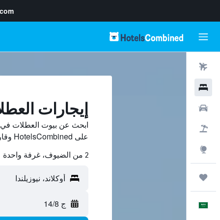
.com
رحلات طيران
فنادق
إيجارات العطل
سيارات
ابحث عن بيوت العطلات في أو
حزم العروض
على HotelsCombined وقارن بينها ووفّر.
استكشاف
2 من الضيوف، غرفة واحدة
رحلات
ج 14/8
العَرَبِيَّة