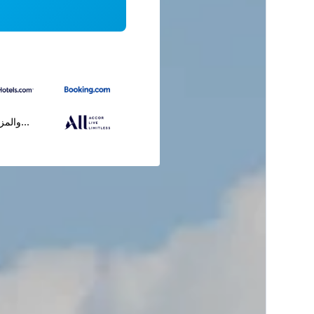
...والمز