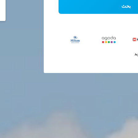
بحث
يد