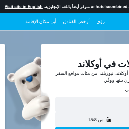
ar.hotelscombined
متوفر أيضاً باللغة الإنجليزية.
Visit site in English
رؤى
أرخص الفنادق
أين مكان الإقامة
ات في أوكلاند
كلاند، نيوزيلندا من مئات مواقع السفر
-
س 15/8