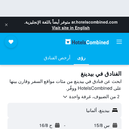
ar.hotelscombined.com
متوفر أيضاً باللغة الإنجليزية.
Visit site in English
رؤى
أرخص الفنادق
الفنادق في بيدينغ
ابحث عن فنادق في بيدينغ من مئات مواقع السفر وقارن بينها
على HotelsCombined ووفّر.
2 من الضيوف، غرفة واحدة
بيدينغ، ألمانيا
س 15/8
-
ح 16/8