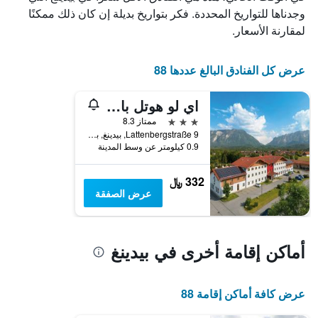
الذي
وجدناها للتواريخ المحددة. فكر بتواريخ بديلة إن كان ذلك ممكنًا
يعرض
لمقارنة الأسعار.
أيام
الأسبوع.
يتضمن
عرض كل الفنادق البالغ عددها 88
المخطط
التالي
اي لو هوتل بايدينج
1
محور
3 نجوم
ممتاز 8.3
Y
Lattenbergstraße 9, بيدينغ, بافاريا, ألمانيا
الذي
0.9 كيلومتر عن وسط المدينة
يعرض
متوسط
332 ﷼
سعر
عرض الصفقة
غرفة
أماكن إقامة أخرى في بيدينغ
عرض كافة أماكن إقامة 88