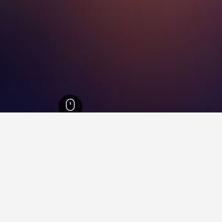
 بونتاريناس
7,270
Cabuya
43
Cabuya
34
Cabu