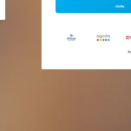
بحث
يد