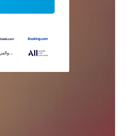
...والمز