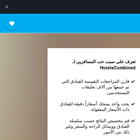
تعرف على سبب حب المسافرين لـ
HotelsCombined
قارن المراجعات التقييمية للفنادق التي
تم جمعها من آلاف تعليقات
المستخدمين.
بحث واحد يمنحك أسعاراً دقيقة للفنادق
ذات الأسعار المعقولة.
قم بتخصيص النتائج حسب سلسلة
الفنادق ووسائل الراحة والسعر وغير
ذلك من الأمور.