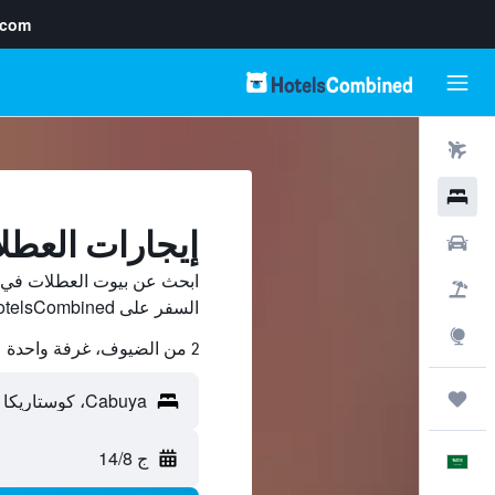
.com
رحلات طيران
فنادق
إيجارات العطلات ف
سيارات
حزم العروض
السفر على HotelsCombined وقارن بينها ووفّر.
استكشاف
2 من الضيوف، غرفة واحدة
رحلات
ج 14/8
العَرَبِيَّة