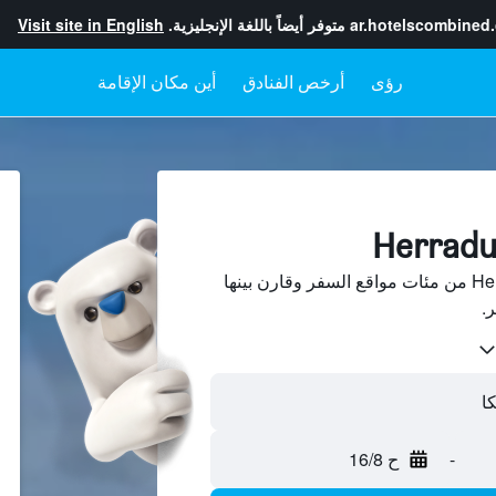
ar.hotelscombined
متوفر أيضاً باللغة الإنجليزية.
Visit site in English
رؤى
أرخص الفنادق
أين مكان الإقامة
ابحث عن فنادق في Herradura من مئات مواقع السفر وقارن بينها
-
ح 16/8