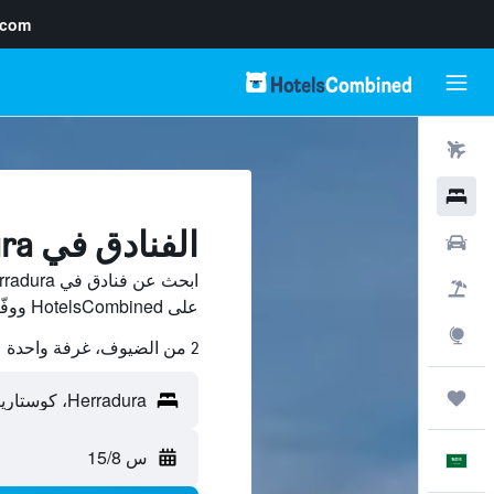
.com
رحلات طيران
فنادق
الفنادق في Herradura
سيارات
حزم العروض
على HotelsCombined ووفّر.
استكشاف
2 من الضيوف، غرفة واحدة
رحلات
س 15/8
العَرَبِيَّة