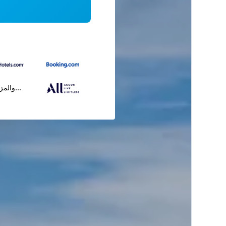
...والمز