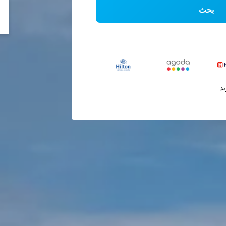
بحث
يد