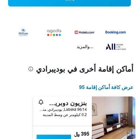
...والمزيد
أماكن إقامة أخرى في بوديبرادي
عرض كافة أماكن إقامة 95
بنزيون دوبريه كاسي
Labská 96/14, بوديبرادي, منطقة بوهيميا الوسطى, جمهورية التشيك
0.2 كيلومتر عن وسط المدينة
395 ﷼