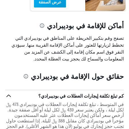
عرض الصفقة
أماكن للإقامة في بوديبرادي
تصفح وقم بتكبير الخريطة على المناطق في بوديبرادي التي
تخطط لزيارتها للعثور على أماكن الإقامة القريبة منها. سيؤدي
النقر فوق اسم مكان إقامة إلى الكشف عن المزيد من
المعلومات والسماح لك بحجز بيت العطلة المحدد.
حقائق حول الإقامة في بوديبرادي
كم تبلغ تكلفة إيجارات العطلات في بوديبرادي؟
في المتوسط ، تبلغ تكلفة إيجارات العطلات في بوديبرادي 473 ﷼
لكل ليلة ، ولكن يعتبر سعر 439 ﷼ لكل ليلة أو أقل صفقة جيدة.
أرخص سعر أماكن إيجارات العطلات عثر عليه المستخدمون
مؤخراً في بوديبرادي كان مقابل 388 ﷼ لليلة. إذا استطعت حاول
تجنب حجز إيجارك في يوليو (لأن هذا هو الشهر الأغلى). قم الحجز