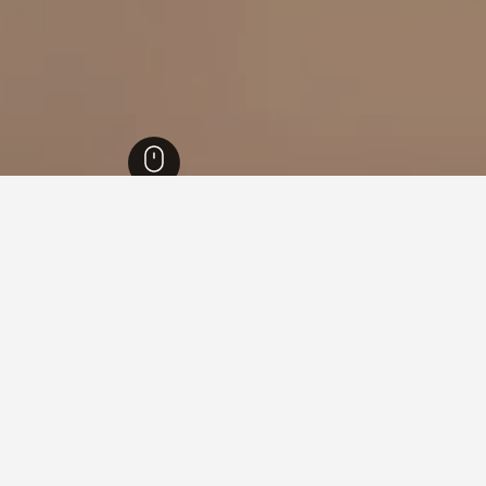
نطقة بوهيميا الوسطى
1,673
Porici nad Sazavou
3
Porici 
ة فيها عند زيارة منطقة بوهيميا الوسطى؟