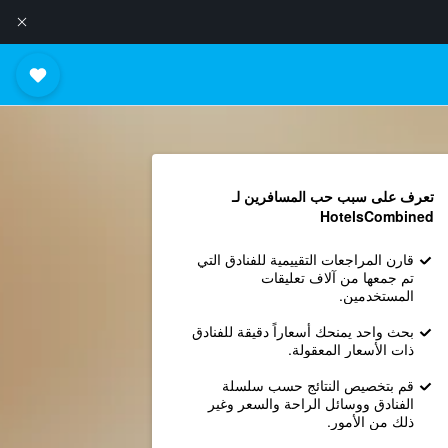
تعرف على سبب حب المسافرين لـ
HotelsCombined
قارن المراجعات التقييمية للفنادق التي
تم جمعها من آلاف تعليقات
المستخدمين.
بحث واحد يمنحك أسعاراً دقيقة للفنادق
ذات الأسعار المعقولة.
قم بتخصيص النتائج حسب سلسلة
الفنادق ووسائل الراحة والسعر وغير
ذلك من الأمور.