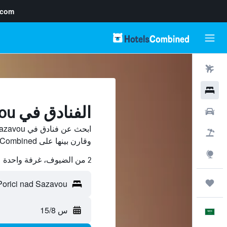
.com
رحلات طيران
فنادق
الفنادق في Porici nad Sazavou
سيارات
حزم العروض
وقارن بينها على HotelsCombined ووفّر.
استكشاف
2 من الضيوف، غرفة واحدة
رحلات
س 15/8
العَرَبِيَّة