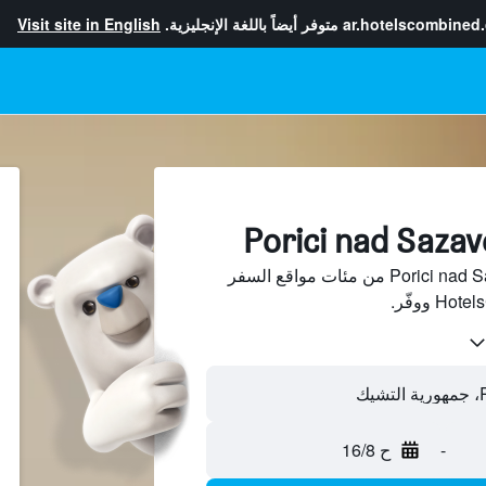
ar.hotelscombined
متوفر أيضاً باللغة الإنجليزية.
Visit site in English
ابحث عن فنادق في Porici nad Sazavou من مئات مواقع السفر
-
ح 16/8