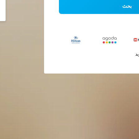
بحث
يد