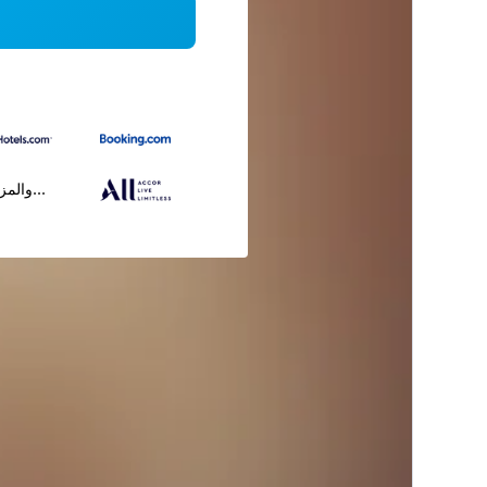
...والمز