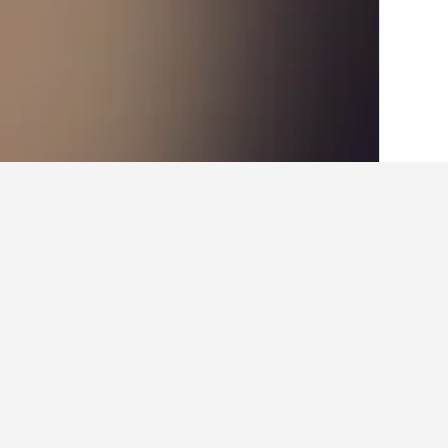
الصفحة الرئيسية
جمهورية التشيك
30,800
م
حقائق حول الإقامة في nad Sazavou
ما هي المدن الأخرى التي يمكنك الإقام
بالإضافة إلى Porici nad Sazavou، يختار المسافرون زيارة Kněževes عند زيارة منطقة بوهيميا الوسطى.