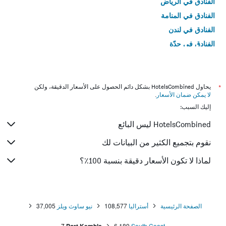
الفنادق في الرياض
الفنادق في المنامة
الفنادق في لندن
الفنادق في جدّة
الفنادق في القاهرة
*
يحاول HotelsCombined بشكل دائم الحصول على الأسعار الدقيقة، ولكن
لا يمكن ضمان الأسعار
.
إليك السبب:
HotelsCombined ليس البائع
نقوم بتجميع الكثير من البيانات لك
لماذا لا تكون الأسعار دقيقة بنسبة 100٪؟
الصفحة الرئيسية
أستراليا
108,577
نيو ساوث ويلز
37,005
7
6,189
South Coast