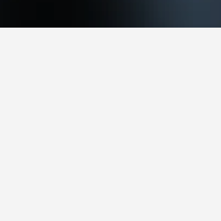
Port 
يعتبر مكان مبيت وإفطار هاربور هاوس من الفنادق المشهورة القريبة من Fort Wadsworth ويوصى به بشدة ، حاصل على نقاط تقييم 7.9 من أصل 559 من