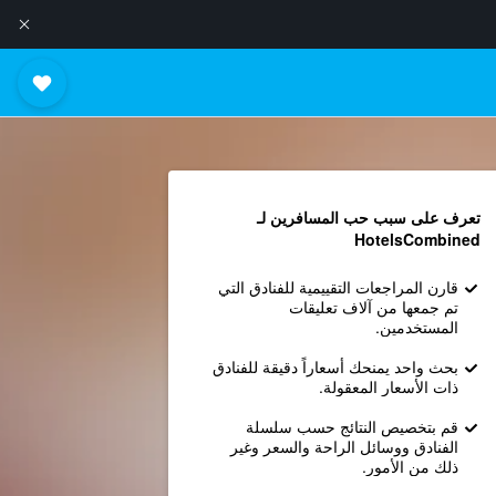
تعرف على سبب حب المسافرين لـ
HotelsCombined
قارن المراجعات التقييمية للفنادق التي
تم جمعها من آلاف تعليقات
المستخدمين.
بحث واحد يمنحك أسعاراً دقيقة للفنادق
ذات الأسعار المعقولة.
قم بتخصيص النتائج حسب سلسلة
الفنادق ووسائل الراحة والسعر وغير
ذلك من الأمور.