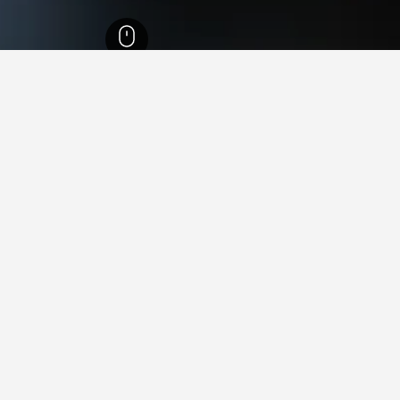
1,006,
ولاية نيويورك
29,578
نيويورك
4,204
جزيرة ستاتين
48
Richmond
رة ستاتين
تك في Port Richmond