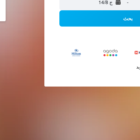
-
ج 14/8
بحث
يد