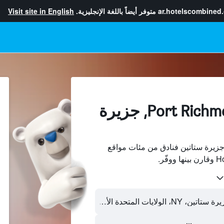
ar.hotelscombined
متوفر أيضاً باللغة الإنجليزية.
Visit site in English
الفنادقفي Port Richmond, جزيرة
ث عن Port Richmond، جزيرة ستاتين فنادق من مئات مواقع