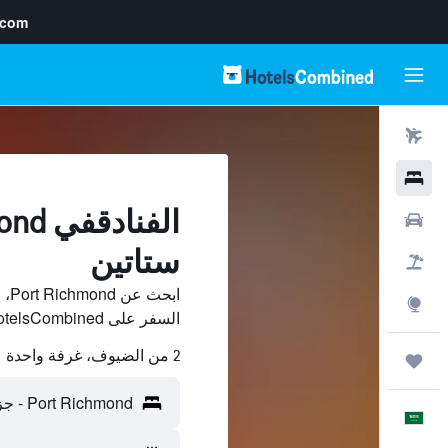
.com
رحلات طيران
فنادق
سيارات
ستاتين
حزم العروض
ابح
استكشاف
السفر على HotelsCombined وقارن بينها ووفّر.
2 من الضيوف، غرفة واحدة
رحلات
العَرَبِيَّة