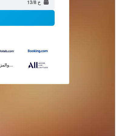
خ 13/8
...والمز