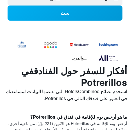
بحث
...والمزيد
أفكار للسفر حول الفنادقفي
Potrerillos
استخدم نصائح HotelsCombined التي تدعمها البيانات لمساعدتك
في العثور على فندقك التالي في Potrerillos.
ما هو أرخص يوم للإقامة في فندق في Potrerillos؟
أرخص يوم للإقامة في Potrerillos هو الاثنين (221 ﷼). من ناحية أخرى،
يمكن للمسافرين توقع دفع أعلى سعر في الأربعاء، عندما يكون السعر