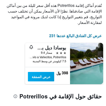
X
تُقدم أماكن إقامة Potrerillos هذه أقل سعر لليلة من بين أماكن
الذي
يعرض
الإقامة التي صادفناها. نظرًا لأن الأسعار يمكن أن تختلف حسب
أيام
التواريخ، قم بتغيير التواريخ إذا كانت لديك مرونة في المواعيد
الأسبوع.
لمقارنة الأسعار.
يتضمن
المخطط
التالي
عرض كل الفنادق البالغ عددها 231
1
محور
Y
بوسادا ديل بلانكو
الذي
3 نجوم
ممتاز 9.4
يعرض
Ruta Provincial 89, 300 Mts Por Desvio a Vallecitos, Potrerillos, محافظة مندوسا, الأرجنتين
متوسط
7.5 كيلومتر عن وسط المدينة
سعر
غرفة
398 ﷼
عرض الصفقة
حقائق حول الإقامة في Potrerillos