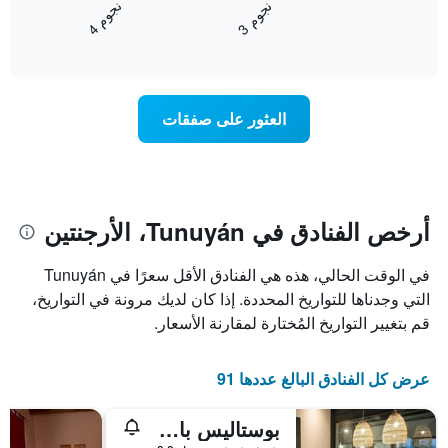
1
ن
م
ن
م
متوسط
محور
3
ج
و
4
ج
و
End
سعر
Y
of
الغرفة
interactive
الذي
خلال
chart
يعرض
عطلة
متوسط
نهاية
العثور على صفقات
سعر
هذا
غرفة
الأسبوع
الذي
عُثر
عليه
خلال
أرخص الفنادق في Tunuyán، الأرجنتين
آخر
3
في الوقت الحالي، هذه هي الفنادق الأقل سعرًا في Tunuyán
أيام
التي وجدناها للتواريخ المحددة. إذا كان لديك مرونة في التواريخ،
مع
التصنيف
قم بتغيير التواريخ المُختارة لمقارنة الأسعار.
حسب
النجوم
يتضمن
عرض كل الفنادق البالغ عددها 91
المخطط
1
بوستاليس باي دوت بوتيك
محور