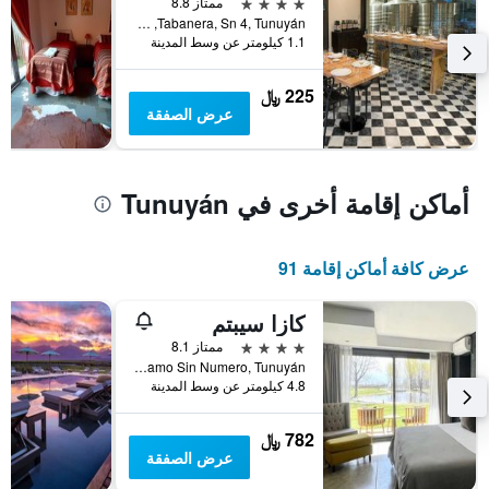
4 نجوم
ممتاز 8.8
X
Tabanera, Sn 4, Tunuyán, محافظة مندوسا, الأرجنتين
الذي
1.1 كيلومتر عن وسط المدينة
يعرض
فئات
الفنادق
225 ﷼
بالنجوم.
عرض الصفقة
يتضمن
المخطط
1
محور
أماكن إقامة أخرى في Tunuyán
Y
الذي
يعرض
عرض كافة أماكن إقامة 91
متوسط
سعر
غرفة
كازا سيبتم
في
4 نجوم
ممتاز 8.1
عطلة
Calle El Álamo Sin Numero, Tunuyán, محافظة مندوسا, الأرجنتين
نهاية
4.8 كيلومتر عن وسط المدينة
هذا
الأسبوع
782 ﷼
خلال
عرض الصفقة
آخر
3