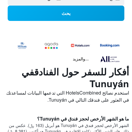
بحث
...والمزيد
أفكار للسفر حول الفنادقفي
Tunuyán
استخدم نصائح HotelsCombined التي تدعمها البيانات لمساعدتك
في العثور على فندقك التالي في Tunuyán.
ما هو الشهر الأرخص لحجز فندق في Tunuyán؟
الشهر الأرخص لحجز فندق في Tunuyán هو أبريل (163 ﷼). عكس من
ذلك، فإن الشهر الأكثر تكلفة للإقامة في Tunuyán هو أكتوبر (8,381 ﷼).