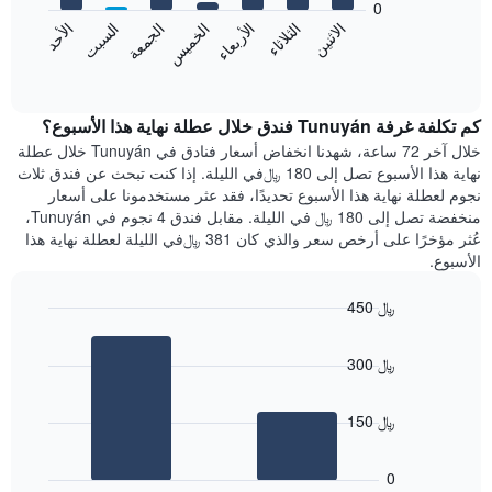
0
الشهور.
الاثنين
الخميس
الأحد
الأربعاء
السبت
الثلاثاء
الجمعة
يتضمن
يعرض
المخطط
المخطط
End
التالي
of
التالي
interactive
1
متوسط
chart
محور
سعر
كم تكلفة غرفة Tunuyán فندق خلال عطلة نهاية هذا الأسبوع؟
Y
غرفة
خلال آخر 72 ساعة، شهدنا انخفاض أسعار فنادق في Tunuyán خلال عطلة
الذي
كل
نهاية هذا الأسبوع تصل إلى 180 ﷼في الليلة. إذا كنت تبحث عن فندق ثلاث
يعرض
يوم
نجوم لعطلة نهاية هذا الأسبوع تحديدًا، فقد عثر مستخدمونا على أسعار
متوسط
في
منخفضة تصل إلى 180 ﷼ في الليلة. مقابل فندق 4 نجوم في Tunuyán،
سعر
الأسبوع
عُثر مؤخرًا على أرخص سعر والذي كان 381 ﷼في الليلة لعطلة نهاية هذا
غرفة
يتضمن
الأسبوع.
المخطط
1
450 ﷼
محور
X
Bar
Chart
graphic.
chart
الذي
300 ﷼
with
يعرض
2
أيام
bars.
الأسبوع.
150 ﷼
يتضمن
يعرض
المخطط
المخطط
التالي
0
التالي