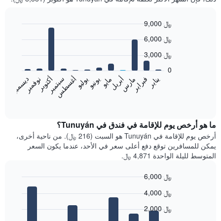
9,000 ﷼
Bar
Chart
6,000 ﷼
graphic.
chart
with
3,000 ﷼
12
bars.
0
فبراير
مايو
أغسطس
نوفمبر
يناير
أبريل
يوليو
أكتوبر
مارس
يونيو
سبتمبر
ديسمبر
يعرض
المخطط
End
of
التالي
interactive
متوسط
chart
سعر
ما هو أرخص يوم للإقامة في فندق في Tunuyán؟
غرفة
أرخص يوم للإقامة في Tunuyán هو السبت (216 ﷼). من ناحية أخرى،
كل
يمكن للمسافرين توقع دفع أعلى سعر في الأحد، عندما يكون السعر
شهر
المتوسط لليلة الواحدة 4,871 ﷼.
يتضمن
المخطط
6,000 ﷼
1
Bar
محور
Chart
4,000 ﷼
graphic.
chart
X
with
الذي
2,000 ﷼
7
يعرض
bars.