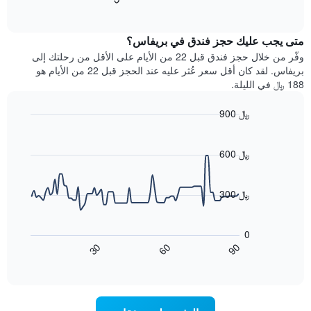
التالي
of
التالي
interactive
1
متوسط
chart
محور
سعر
متى يجب عليك حجز فندق في بريفاس؟
Y
غرفة
وفّر من خلال حجز فندق قبل 22 من الأيام على الأقل من رحلتك إلى
الذي
كل
بريفاس. لقد كان أقل سعر عُثر عليه عند الحجز قبل 22 من الأيام هو
يعرض
يوم
188 ﷼ في الليلة.
متوسط
في
سعر
الأسبوع
900 ﷼
غرفة
يتضمن
Line
المخطط
Chart
graphic.
chart
1
with
600 ﷼
محور
90
X
data
الذي
points.
300 ﷼
يعرض
أيام
يعرض
الأسبوع.
المخطط
0
يتضمن
التالي
90
30
60
المخطط
كيفية
End
of
التالي
تغير
interactive
1
سعر
chart
محور
غرفة
Y
عند