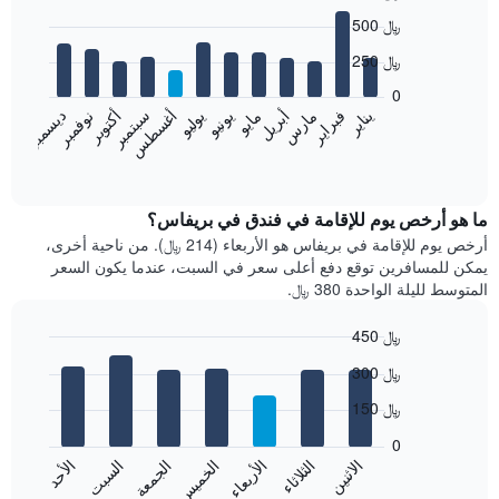
Bar
Chart
500 ﷼
graphic.
chart
with
250 ﷼
12
bars.
0
نوفمبر
فبراير
مايو
أغسطس
يناير
أبريل
يوليو
أكتوبر
مارس
يونيو
سبتمبر
ديسمبر
يعرض
المخطط
End
of
التالي
interactive
متوسط
chart
سعر
ما هو أرخص يوم للإقامة في فندق في بريفاس؟
غرفة
أرخص يوم للإقامة في بريفاس هو الأربعاء (214 ﷼). من ناحية أخرى،
كل
يمكن للمسافرين توقع دفع أعلى سعر في السبت، عندما يكون السعر
شهر
المتوسط لليلة الواحدة 380 ﷼.
يتضمن
المخطط
450 ﷼
1
Bar
محور
Chart
300 ﷼
graphic.
chart
X
with
الذي
150 ﷼
7
يعرض
bars.
0
الشهور.
الاثنين
الثلاثاء
الأربعاء
الخميس
الجمعة
السبت
الأحد
يتضمن
يعرض
المخطط
المخطط
End