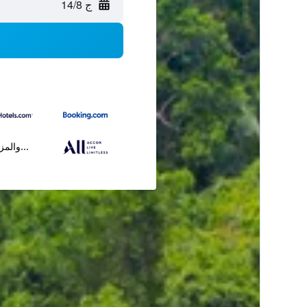
ج 14/8
...والمز