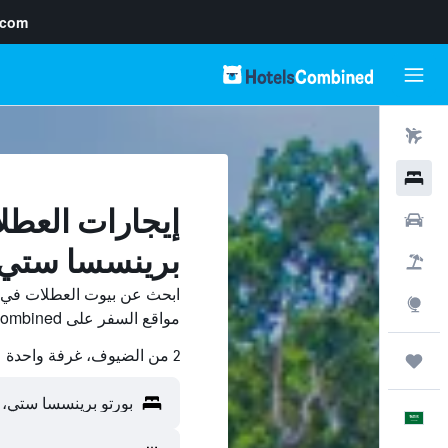
.com
رحلات طيران
فنادق
إيجارات العطل
سيارات
برينسسا ستي
حزم العروض
ابحث عن بيوت العطلات في ب
استكشاف
مواقع السفر على HotelsCombined وقارن بينها ووفّر.
2 من الضيوف، غرفة واحدة
رحلات
العَرَبِيَّة