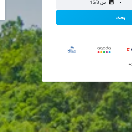
-
س 15/8
بحث
يد