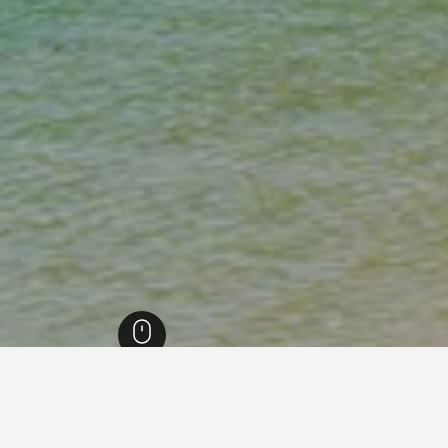
23,3
مقاطعة بالاوان
2,694
بورتو برينسسا ستي
882
بورتو برينسسا ستي
278