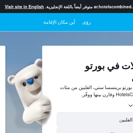
ar.hotelscombined
متوفر أيضاً باللغة الإنجليزية.
Visit site in English
رؤى
أين مكان الإقامة
ات في بورتو
ورتو برينسسا ستي، الفلبين من مئات