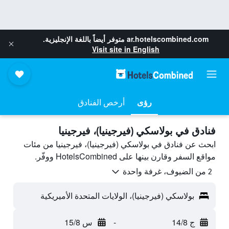
ar.hotelscombined.com
متوفر أيضاً باللغة الإنجليزية.
Visit site in English
رؤى
أرخص الفنادق
فنادق في بولاسكي (فيرجينيا)، فيرجينيا
ابحث عن فنادق في بولاسكي (فيرجينيا)، فيرجينيا من مئات
مواقع السفر وقارن بينها على HotelsCombined ووفّر.
2 من الضيوف، غرفة واحدة
بولاسكي (فيرجينيا)، الولايات المتحدة الأميريكية
ج 14/8
-
س 15/8