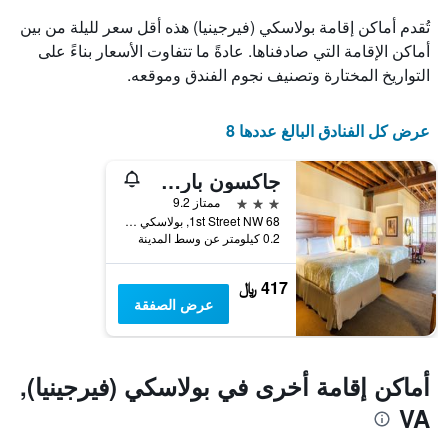
الذي
تُقدم أماكن إقامة بولاسكي (فيرجينيا) هذه أقل سعر لليلة من بين
يعرض
أماكن الإقامة التي صادفناها. عادةً ما تتفاوت الأسعار بناءً على
أيام
التواريخ المختارة وتصنيف نجوم الفندق وموقعه.
الأسبوع.
يتضمن
المخطط
عرض كل الفنادق البالغ عددها 8
التالي
1
محور
جاكسون بارك إن، آن أسيند كوليكشن هوتل
Y
3 نجوم
ممتاز 9.2
الذي
68 1st Street NW, بولاسكي (فيرجينيا), VA, الولايات المتحدة الأميريكية
يعرض
0.2 كيلومتر عن وسط المدينة
متوسط
سعر
غرفة
417 ﷼
عرض الصفقة
أماكن إقامة أخرى في بولاسكي (فيرجينيا),
VA