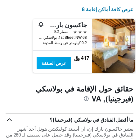
عرض كافة أماكن إقامة 8
جاكسون بارك إن، آن أسيند كوليكشن هوتل
3 نجوم
ممتاز 9.2
68 1st Street NW, بولاسكي (فيرجينيا), VA, الولايات المتحدة الأميريكية
0.2 كيلومتر عن وسط المدينة
417 ﷼
عرض الصفقة
حقائق حول الإقامة في بولاسكي
(فيرجينيا), VA
ما أفضل الفنادق في بولاسكي (فيرجينيا)؟
يعتبر جاكسون بارك إن، آن أسيند كوليكشن هوتل أحد أشهر
الفنادق في بولاسكي (فيرجينيا) وقد حصل على تصنيف لـ 260 من