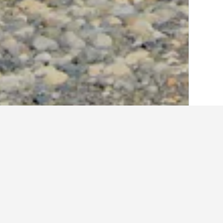
الصفحة الرئيسية
كندا
63,565
كولومبيا البر
أماكن إقامة أخرى 