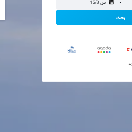
-
س 15/8
بحث
يد