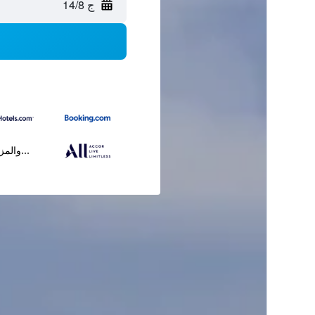
ج 14/8
...والمز