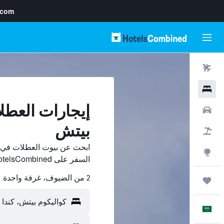
.com
رحلات طيران
فنادق
إيجارات العطل
سيارات
بيتش
حزم العروض
ابحث عن بيوت العطلات في ك
استكشاف
السفر على HotelsCombined وقارن بينها ووفّر.
2 من الضيوف، غرفة واحدة
رحلات
العَرَبِيَّة