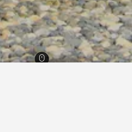
يطانية
15,222
جزيرة فانكوفر
3,719
كواليكوم بيتش
100
كواليكوم بيتش
61
في كواليكوم بيتش