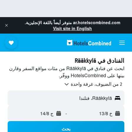
ar.hotelscombined.com
متوفر أيضاً باللغة الإنجليزية.
Visit site in English
الفنادق في Rääkkylä
ابحث عن فنادق في Rääkkylä من مئات مواقع السفر وقارن
بينها على HotelsCombined ووفّر.
2 من الضيوف، غرفة واحدة
Rääkkylä، فنلندا
خ 13/8
-
ج 14/8
بحث