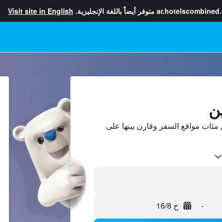
ar.hotelscombined
متوفر أيضاً باللغة الإنجليزية.
Visit site in English
ن
مئات مواقع السفر وقارن بينها على
-
ح 16/8