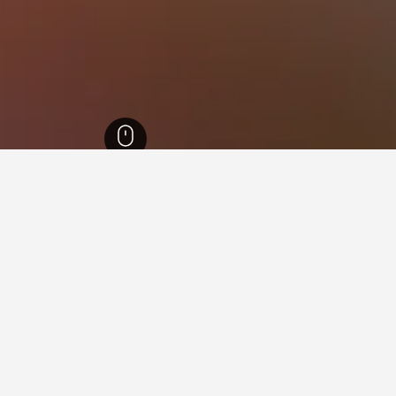
43,0
راين
7
في راين