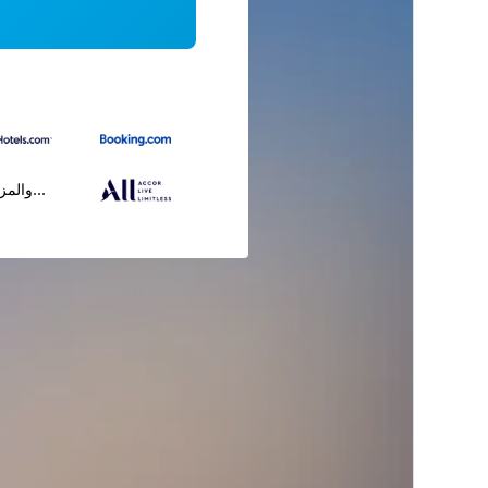
...والمز