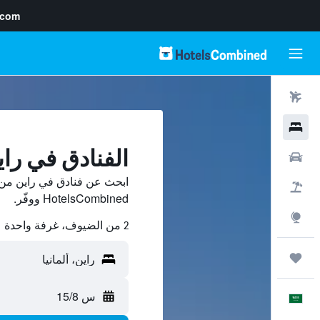
.com
رحلات طيران
فنادق
الفنادق في راي
سيارات
ابحث عن فنادق في راين من 
حزم العروض
HotelsCombined ووفّر.
استكشاف
2 من الضيوف، غرفة واحدة
رحلات
س 15/8
العَرَبِيَّة