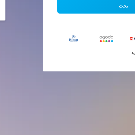
بحث
يد