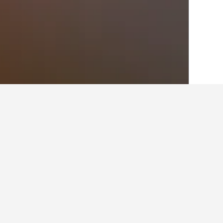
الصفحة الرئيسية
ألمانيا
303,533
بافاريا
85
أماكن إقامة أخرى 
عرض كافة أماكن إقامة 7